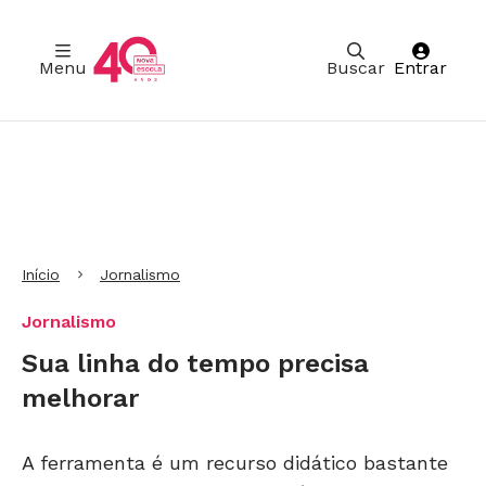
Menu
Buscar
Entrar
Ir para Cabeçalho
Ir para Menu
Ir para conteúdo principal
Ir para Rodapé
Início
Jornalismo
Jornalismo
Sua linha do tempo precisa
melhorar
A ferramenta é um recurso didático bastante