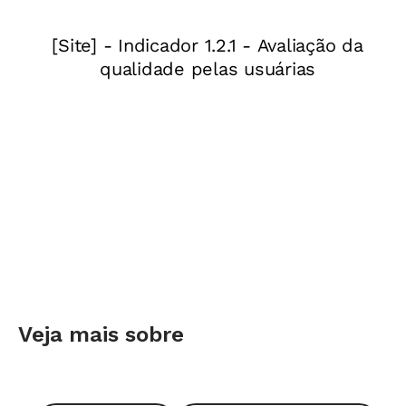
delimitados pelo calendário e podem se repetir
em diferentes períodos. Mais uma vez, o
fenômeno da escravidão é um exemplo útil: há,
sim, grandes marcos. Mas para entender seu
fim, é preciso ligar a abolição com as ideias
circulantes na Europa pós-Revolução Francesa,
com a Revolução Industrial e com as revoltas
de negros que pressionaram pela libertação dos
escravizados.
Reconhecer que a linha do tempo convencional
deixa tudo isso de fora não significa que ela
Veja mais sobre
deve ser abolida - pelo contrário. A ferramenta
gera oportunidades de pesquisa e análise. "O
importante é que ela seja construída com a