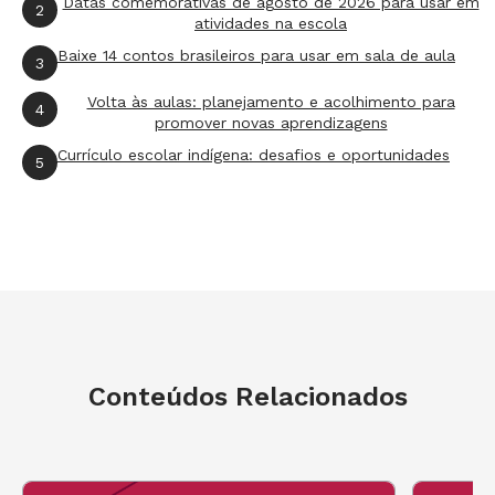
Datas comemorativas de agosto de 2026 para usar em
2
usou muitas vezes. Em seguida, ela está
atividades na escola
revigorada para mostrar como a abolição se
Baixe 14 contos brasileiros para usar em sala de aula
3
relaciona com outros marcos e ideias cuja
Volta às aulas: planejamento e acolhimento para
4
existência atravessa o calendário. Leia mais e
promover novas aprendizagens
descubra.
Currículo escolar indígena: desafios e oportunidades
5
Conteúdos Relacionados