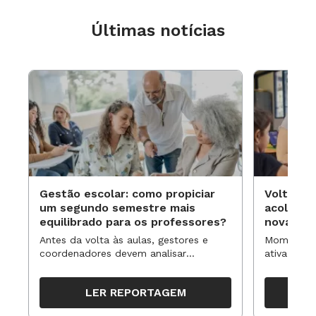
Últimas notícias
Gestão escolar: como propiciar
Volta às
um segundo semestre mais
acolhime
equilibrado para os professores?
novas ap
Antes da volta às aulas, gestores e
Momentos 
coordenadores devem analisar
ativa pode
resultados, definir prioridades e
para reorg
organizar ações para orientar o
propostas
LER REPORTAGEM
trabalho pedagógico ao longo do
período