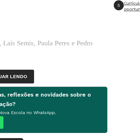
Currícu
5
oportu
, Laís Semis, Paula Peres e Pedro
UAR LENDO
re, Monise Cardoso e Nairim Bernardo
as, reflexões e novidades sobre o
cação?
 Nova Escola no WhatsApp.
iro