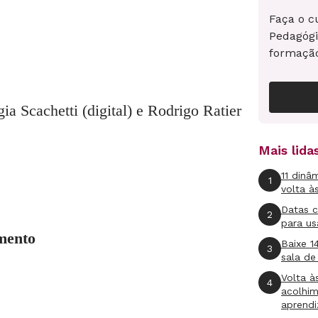
Faça o c
Pedagógi
formaçã
ia Scachetti (digital) e Rodrigo Ratier
Mais lid
11 dinâ
1
volta à
Datas 
2
para us
mento
Baixe 1
3
sala de
Volta à
4
acolhi
aprend