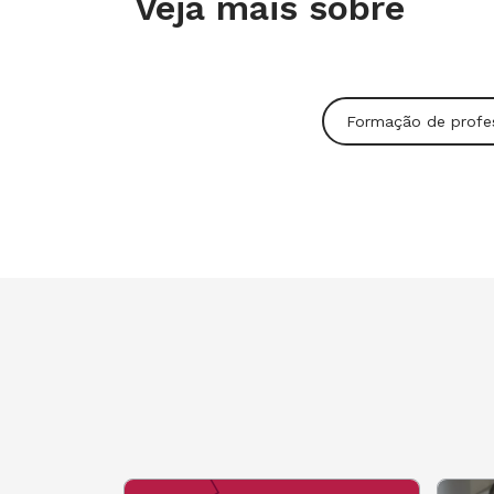
Veja mais sobre
Juliana Matteucci
Analista de marketing e nov
Formação de profe
Paloma Mello
Gerente financeira e administrati
Kátia Gimenes
Coordenadora administrativ
Valquíria Martins Morais
Analista Financeira
Helen Mary Pin