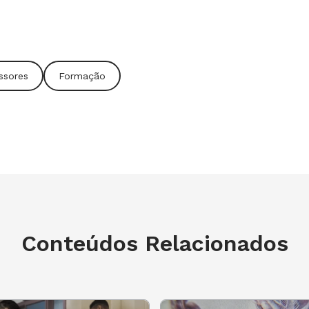
os negócios
ssores
Formação
va
a
Conteúdos Relacionados