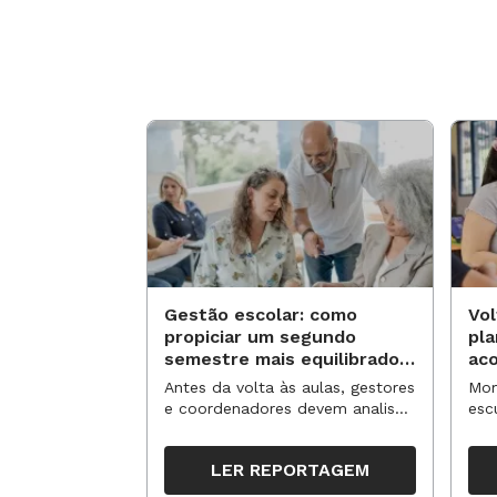
Gestão escolar: como
Vol
propiciar um segundo
pl
semestre mais equilibrado
ac
para os professores?
no
Antes da volta às aulas, gestores
Mom
e coordenadores devem analisar
esc
resultados, definir prioridades e
de 
organizar ações para orientar o
tem
LER REPORTAGEM
trabalho pedagógico ao longo
seg
do período