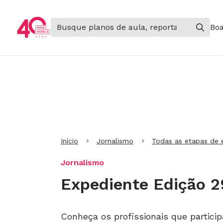
Boa
Ir para Cabeçalho
Ir para Menu
Ir para conteúdo principal
Ir para Rodapé
Início
Jornalismo
Todas as etapas de 
Jornalismo
Expediente Edição 2
Conheça os profissionais que partici