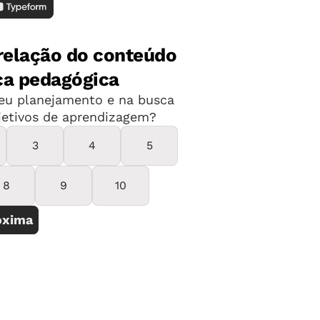
azzoco, Cinthia Rodrigues (texto),
bens Nogueira