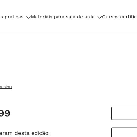
s práticas
Materiais para sala de aula
Cursos certifi
ensino
99
param desta edição.