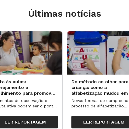
Últimas notícias
ta às aulas:
Do método ao olhar para
anejamento e
criança: como a
olhimento para promover
alfabetização mudou em
vas aprendizagens
anos?
entos de observação e
Novas formas de compreend
uta ativa podem ser o ponto
processo de alfabetização
partida para reorganizar
influenciaram políticas e
pos, espaços e propostas no
práticas, transformando o en
LER REPORTAGEM
LER REPORTAGEM
undo semestre
da leitura e da escrita