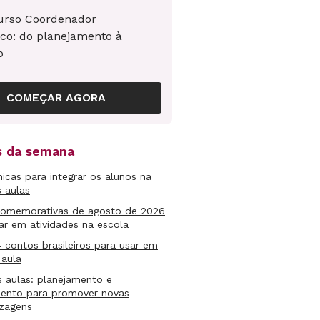
urso Coordenador
co: do planejamento à
o
COMEÇAR AGORA
as da semana
micas para integrar os alunos na
s aulas
comemorativas de agosto de 2026
ar em atividades na escola
4 contos brasileiros para usar em
 aula
s aulas: planejamento e
mento para promover novas
izagens