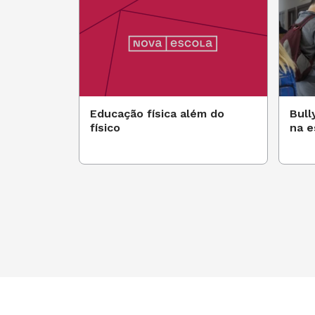
Atendimento ao Leitor
novaescola@novaescola.org.br
Educação física além do
Bull
físico
na e
CONTINUE SUA LEITURA
LEIA AS REPORTAGENS DA REVI