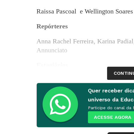
Raissa Pascoal
e Wellington Soares
Repórteres
Anna Rachel Ferreira, Karina Padial
Annunciato
Estagiários
CONTIN
Larissa Darc, Lucas Magalhães Frei
Quer receber dic
Designers
universo da Edu
Participe do canal da
Jacqueline Hamine e Patrick Cassim
ACESSE AGORA
Webmaster