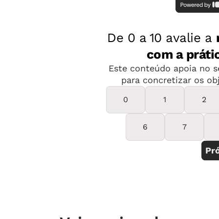
vovô Zé está dodói e não vai poder 
opinião com o melhor especialista poss
Não se trata de ver um suposto lado
essa coisa do copo meio cheio nunca
ajudado é aceitar que o sofrimento é 
produto de uma cabeça programada p
Situações de vida podem ser difíceis,
são feitas de momentos. O presente 
tragédia, raramente é terrível. Pode 
domingo em que a otorrino apareceu n
O senhor está escutando bem?", perg
pai respondeu com um "Quê?" e uma ga
O sofrimento é inevitável, mas boa p