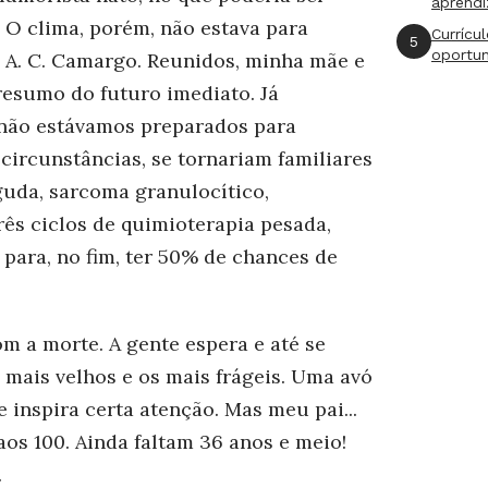
aprend
 O clima, porém, não estava para
Currícu
5
oportu
l A. C. Camargo. Reunidos, minha mãe e
esumo do futuro imediato. Já
 não estávamos preparados para
 circunstâncias, se tornariam familiares
guda, sarcoma granulocítico,
rês ciclos de quimioterapia pesada,
para, no fim, ter 50% de chances de
m a morte. A gente espera e até se
mais velhos e os mais frágeis. Uma avó
inspira certa atenção. Mas meu pai...
aos 100. Ainda faltam 36 anos e meio!
.