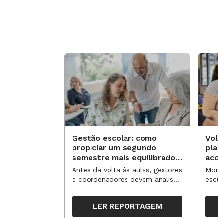
Gestão escolar: como
Vol
propiciar um segundo
pl
semestre mais equilibrado
ac
para os professores?
no
Antes da volta às aulas, gestores
Mom
e coordenadores devem analisar
esc
resultados, definir prioridades e
de 
organizar ações para orientar o
tem
LER REPORTAGEM
trabalho pedagógico ao longo
seg
do período