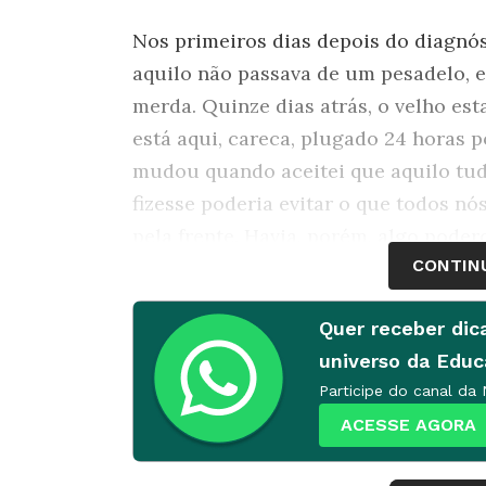
Nos primeiros dias depois do diagnós
aquilo não passava de um pesadelo, 
merda. Quinze dias atrás, o velho est
está aqui, careca, plugado 24 horas p
mudou quando aceitei que aquilo tud
fizesse poderia evitar o que todos nó
pela frente. Havia, porém, algo podero
CONTIN
coisas. A mesma visita triste ao paci
da seguinte maneira: "Passei duas h
Quer receber dic
assistindo TV. Mesmo com um pouco d
universo da Edu
tranquilo". Mais descrição e menos op
Participe do canal da
Suspender o juízo de valor foi fundam
ACESSE AGORA
direcionar atenção para o que eu pre
para estar com meu pai. Apoiar minha