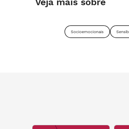
Veja mais sobre
prevê, sempre, o pior dos mundos.
Ilustração
: Adriana Komura
Socioemocionais
Sensib