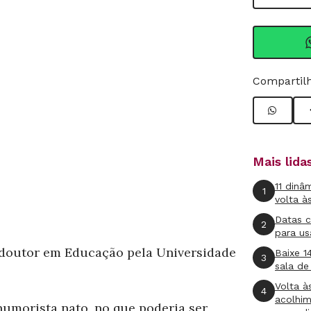
Compartilh
Mais lid
11 dinâ
1
volta à
Datas 
2
para us
doutor em Educação pela Universidade
Baixe 1
3
sala de
Volta à
4
acolhi
humorista nato, no que poderia ser