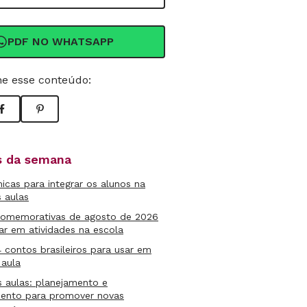
PDF NO WHATSAPP
e esse conteúdo:
as da semana
micas para integrar os alunos na
s aulas
comemorativas de agosto de 2026
ar em atividades na escola
4 contos brasileiros para usar em
 aula
s aulas: planejamento e
mento para promover novas