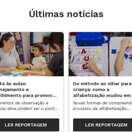
Últimas notícias
ta às aulas:
Do método ao olhar para
anejamento e
criança: como a
olhimento para promover
alfabetização mudou em
vas aprendizagens
anos?
entos de observação e
Novas formas de compreend
uta ativa podem ser o ponto
processo de alfabetização
partida para reorganizar
influenciaram políticas e
pos, espaços e propostas no
práticas, transformando o en
LER REPORTAGEM
LER REPORTAGEM
undo semestre
da leitura e da escrita