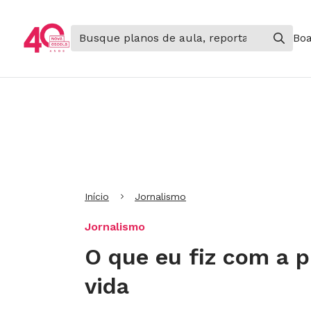
Boa
Ir para Cabeçalho
Ir para Menu
Ir para conteúdo principal
Ir para Rodapé
Início
Jornalismo
Jornalismo
O que eu fiz com a p
vida