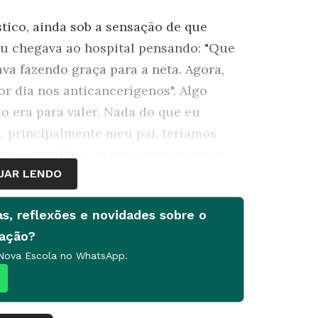
tico, ainda sob a sensação de que
eu chegava ao hospital pensando: "Que
ava fazendo graça para a neta. Agora,
or dia nos anticancerígenos". Algo
o era para valer. Nada do que eu
s, principalmente meu pai, teríamos
so a modificar: o meu jeito de ver as
UAR LENDO
ente do quarto 231 poderia ser narrada
oras com meu pai conversando e
as, reflexões e novidades sobre o
e febre, ele estava sem dor e
cação?
inião.
 Nova Escola no WhatsApp.
ental para tirar o foco do problema e
cisava fazer. Abrir espaço na agenda
 mãe. Explicar para minha filha que o