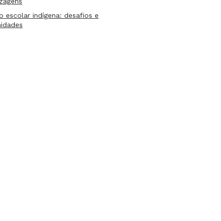
izagens
lo escolar indígena: desafios e
nidades