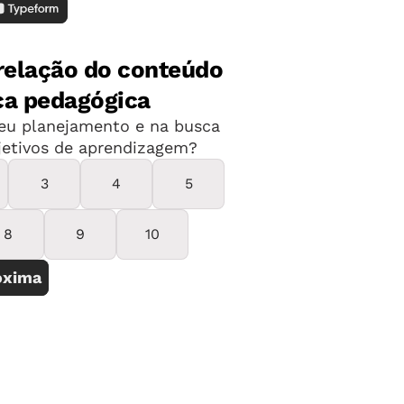
vê-la por um tempo. Buscar uma segunda
ível. Tocar, enfim, o resto da vida.
 bom na desgraça. Confesso a vocês que
 funcionou direito para mim. O que tem
inevitável, mas que boa parte dele é
ara prever sempre o pior dos mundos.
 mas são, no fundo, uma abstração. Elas
é o que temos e ele, mesmo em meio à
até ser divertido. Como na tarde de
o quarto para tratar de uma sinusite.
untou. Apesar da audição perfeita, meu
rgalhada. Aí, sim, era piada.
arte dele é produto de uma cabeça que