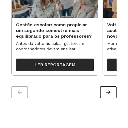
Gestão escolar: como propiciar
Volta às
um segundo semestre mais
acolhime
equilibrado para os professores?
novas ap
Antes da volta às aulas, gestores e
Momentos 
coordenadores devem analisar
ativa pode
resultados, definir prioridades e
para reorg
organizar ações para orientar o
propostas
LER REPORTAGEM
trabalho pedagógico ao longo do
período