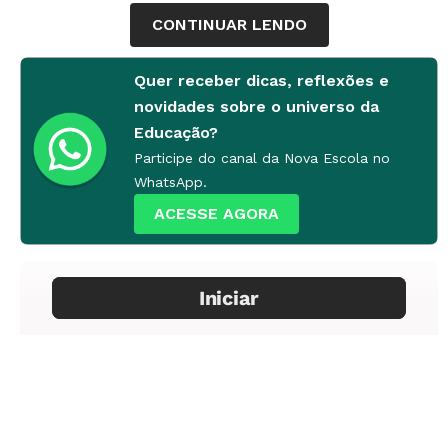
passagem. São cinco os principais desafios
CONTINUAR LENDO
enfrentados pelos jovens e que nós, adultos,
devemos ficar atentos para auxiliá-los a
Quer receber dicas, reflexões e
superá-los.
novidades sobre o universo da
Educação?
1.
A ESCOLA
Até o 5º ano do Ensino
Participe do canal da Nova Escola no
Fundamental, a criança conta com um
WhatsApp.
professor principal que orienta suas atividades.
ACESSE AGORA
A partir do 6º ano, ela já não tem mais essa
estrutura externa que a guia o tempo todo. Tem
de aprender a ser gestora da própria vida
escolar. Espera-se que cuide de si mesma e de
seu tempo e que saiba administrar os vários
docentes e obrigações como lições de casa,
estudos, provas e anotações das aulas.