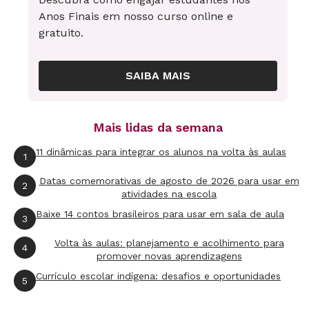
Principalmente, não dá para sermos os últimos
Anos Finais em nosso curso online e
a saber o que se passa com eles. Dialogar,
gratuito.
orientar, respeitar, observar e dar alternativas
às suas ações e ideias faz parte de nossa
SAIBA MAIS
responsabilidade para com os que se preparam
para ser como nós ou, quem sabe, melhores do
Mais lidas da semana
que somos.
11 dinâmicas para integrar os alunos na volta às aulas
1
Datas comemorativas de agosto de 2026 para usar em
2
atividades na escola
Ilustração:
Adriana Komura
Baixe 14 contos brasileiros para usar em sala de aula
3
Volta às aulas: planejamento e acolhimento para
4
promover novas aprendizagens
Currículo escolar indígena: desafios e oportunidades
5