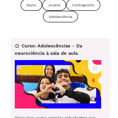
descobrir a sexualidade; ser você e também
Aluno
Jovens
Contraponto
alguém participante ativo de uma sociedade;
moderar a tendência à impulsividade ao mesmo
Adolescência
tempo que se tem a necessidade de
experimentar coisas novas; aprender a fazer
escolhas e ir além das regras impostas, mas
Curso: Adolescências - Da
estabelecendo e respeitando limites. Não à toa,
neurociência à sala de aula
muitos se iniciam no uso de drogas e bebidas.
5.
O FUTURO
Ele é o grande mistério. Momento
de decidir que profissão seguir, de perseguir
sonhos, de optar por continuar como está ou
fazer tudo diferente, experimentar ou reprimir.
Nessa travessia dos jovens para a fase adulta,
não podemos ser indiferentes ou omissos.
Descubra como engajar estudantes nos