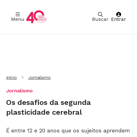
Menu
Buscar
Entrar
Ir para Cabeçalho
Ir para Menu
Ir para conteúdo principal
Ir para Rodapé
Início
Jornalismo
Jornalismo
Os desafios da segunda
plasticidade cerebral
É entre 12 e 20 anos que os sujeitos aprendem