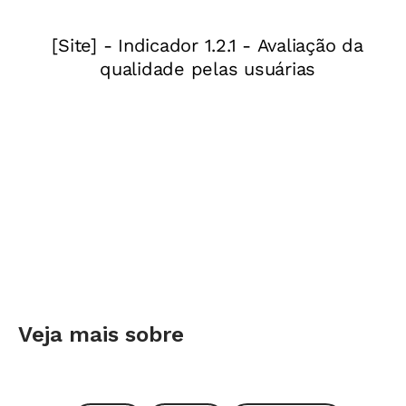
2.
A VIVÊNCIA EM FAMÍLIA
O sujeito ganha
responsabilidades em casa, como arrumar a
cama, cuidar do irmão e ir e voltar da escola
sozinho. Já não é tratado como criança e os
pais deixam de ser as únicas figuras
importantes para ele.
3.
A VIDA SOCIAL
Os amigos adquirem grande
valor. Há o desafio de fazer amizades e mantê-
las, de se relacionar. Compartilhar confidências
e opiniões com os pares, desabafar sobre
problemas e falar sobre os desejos são rotina.
Veja mais sobre
4.
O INTERIOR
Nessa fase, é problemático
gerenciar sentimentos como a culpa e