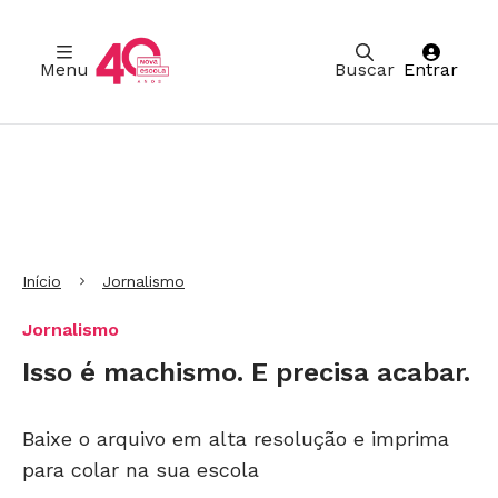
Menu
Buscar
Entrar
Ir para Cabeçalho
Ir para Menu
Ir para conteúdo principal
Ir para Rodapé
Início
Jornalismo
Jornalismo
Isso é machismo. E precisa acabar.
Baixe o arquivo em alta resolução e imprima
para colar na sua escola