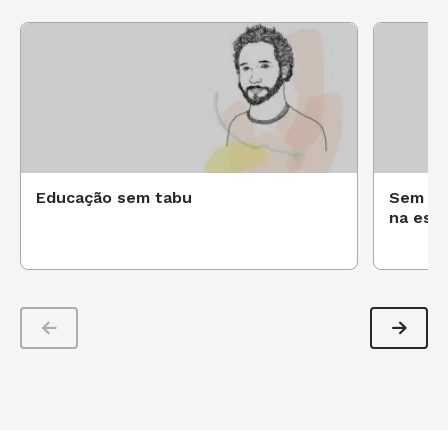
Educação sem tabu
Sem pla
na esco