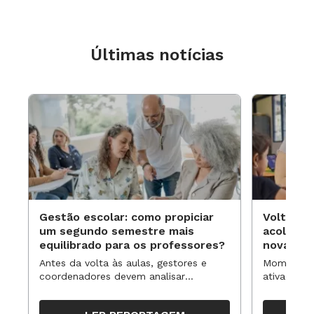
Últimas notícias
Gestão escolar: como propiciar
Volta às
um segundo semestre mais
acolhime
equilibrado para os professores?
novas ap
Antes da volta às aulas, gestores e
Momentos 
coordenadores devem analisar
ativa pode
resultados, definir prioridades e
para reorg
organizar ações para orientar o
propostas