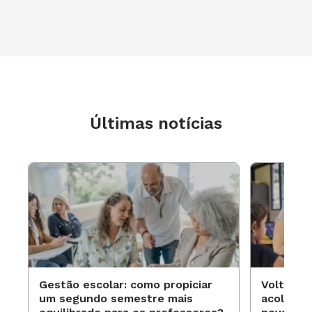
Últimas notícias
Gestão escolar: como propiciar
Volta às
um segundo semestre mais
acolhime