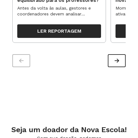
equilibrado para os professores?
novas ap
Antes da volta às aulas, gestores e
Momentos 
coordenadores devem analisar
ativa pode
resultados, definir prioridades e
para reorg
organizar ações para orientar o
propostas
LER REPORTAGEM
trabalho pedagógico ao longo do
período
Seja um doador da Nova Escola!