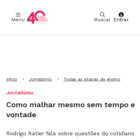
Menu
Buscar
Entrar
Ir para Cabeçalho
Ir para Menu
Ir para conteúdo principal
Ir para Rodapé
Início
Jornalismo
Todas as etapas de ensino
Jornalismo
Como malhar mesmo sem tempo e
vontade
Rodrigo Ratier fala sobre questões do cotidiano