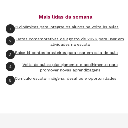
muda de roupa no escritório e, nos dias de
corrida, saio de camiseta e short. Sei
Mais lidas da semana
que preciso completar o trajeto se não
11 dinâmicas para integrar os alunos na volta às aulas
1
quiser passar o dia vestindo o uniforme do
Santos, inadequado ao trabalho.
Datas comemorativas de agosto de 2026 para usar em
2
atividades na escola
Pareamento
Significa juntar uma coisa
Baixe 14 contos brasileiros para usar em sala de aula
3
que você não curte tanto com outra que
Volta às aulas: planejamento e acolhimento para
você gosta muito. O resultado final é
4
promover novas aprendizagens
aceitável, como aquela sopa sem graça
Currículo escolar indígena: desafios e oportunidades
5
temperada com sal, pimenta e umas
pitadas de parmesão. Gretchen dá
o exemplo de pessoas que só assistem à
série preferida (coisa legal) quando estão
correndo na esteira (coisa chata). No meu
caso, a corrida é o momento em que ouço