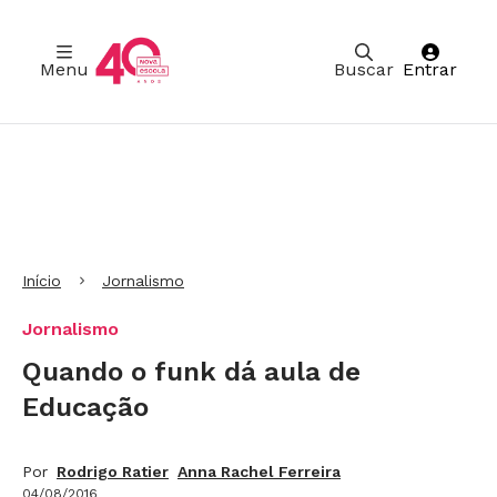
Menu
Buscar
Entrar
Ir para Cabeçalho
Ir para Menu
Ir para conteúdo principal
Ir para Rodapé
Início
Jornalismo
Jornalismo
Quando o funk dá aula de
Educação
Por
Rodrigo Ratier
Anna Rachel Ferreira
04/08/2016