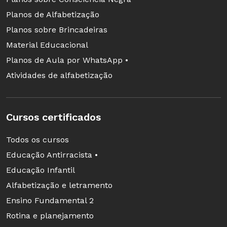
38,90 reais
Planos de Alfabetização
Planos sobre Brincadeiras
Material Educacional
Planos de Aula por WhatsApp •
Atividades de alfabetização
Cursos certificados
Todos os cursos
Educação Antirracista •
Educação Infantil
CINEMA
Alfabetização e letramento
Deficiência sem vitimização
Ensino Fundamental 2
O paradesporto, modalidade para pessoas com
Rotina e planejamento