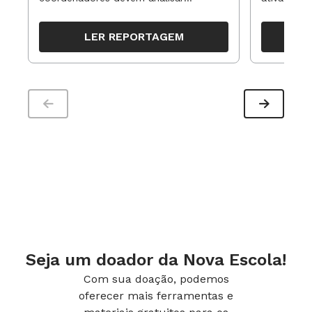
resultados, definir prioridades e
para reorg
aqui.
organizar ações para orientar o
propostas
LER REPORTAGEM
trabalho pedagógico ao longo do
período
Seja um doador da Nova Escola!
Com sua doação, podemos
oferecer mais ferramentas e