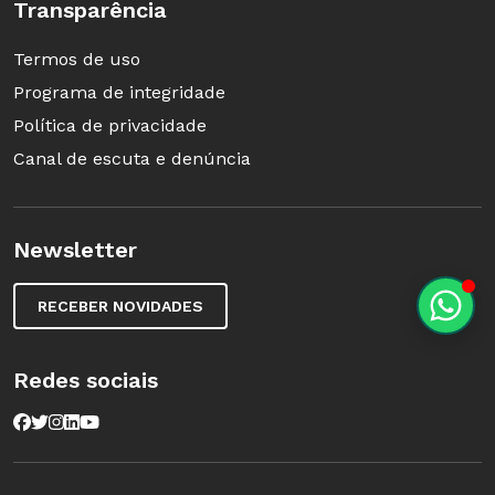
Transparência
Paratodos
, Marcelo Mesquita, 110 min,
disponível no Itunes e no Google Play
Termos de uso
Programa de integridade
Política de privacidade
Imagens
: divulgação
Canal de escuta e denúncia
Newsletter
RECEBER NOVIDADES
Redes sociais