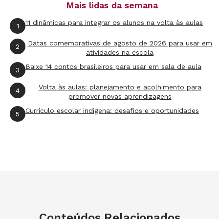
Mais lidas da semana
do MC João, mereceu
versão politizada
, com
11 dinâmicas para integrar os alunos na volta às aulas
citações a Malcolm X e Rosa Parks. E num
1
festival de dança de rua, Lellêzinha, única
Datas comemorativas de agosto de 2026 para usar em
2
atividades na escola
mulher do quinteto, interrompe o proibidão
Ela
Baixe 14 contos brasileiros para usar em sala de aula
Quer P
, do Mc Pikachu, para proclamar o que a
3
"novinha" quer:
"ser livre, ter o direito de ir e vir
Volta às aulas: planejamento e acolhimento para
4
promover novas aprendizagens
sem medo"
. É mais do que fazem muitas escolas,
Currículo escolar indígena: desafios e oportunidades
que preferem ignorar a trilha sonora de
5
milhões de alunos.
Conferência
com palestras sobre ideias
Conteúdos Relacionados