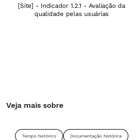
essas questões, debater as controvérsias sobre
ensino e ideologia e ajudar você a conseguir o
essencial: levar os alunos a pensar por conta
própria.
Veja mais sobre
Tempo histórico
Documentação histórica
Um primeiro passo é limpar o terreno da