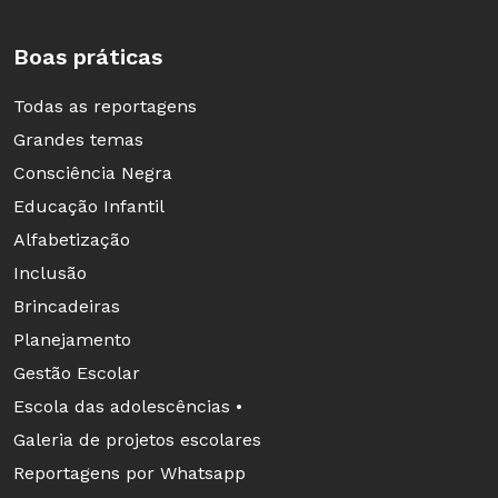
ponto de vista eurocêntrico a ação portuguesa,
vendo-a como sinal de progresso rumo à
Boas práticas
civilização, o marxismo evidencia a exploração
Todas as reportagens
econômica da colônia pela metrópole, e a
Grandes temas
Escola de Annales investiga o papel dos
Consciência Negra
costumes de escravos, índios e portugueses na
Educação Infantil
formação da identidade nacional.
Alfabetização
Inclusão
Brincadeiras
Planejamento
Gestão Escolar
Escola das adolescências •
Galeria de projetos escolares
Reportagens por Whatsapp