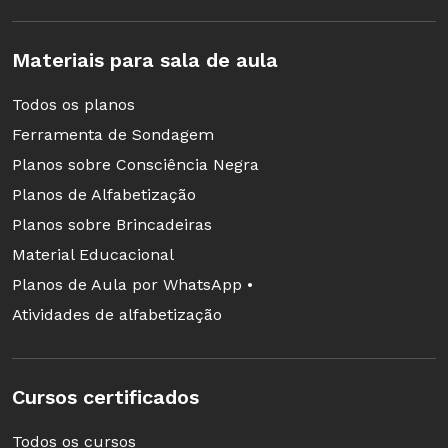
Materiais para sala de aula
Todos os planos
Ferramenta de Sondagem
Planos sobre Consciência Negra
Planos de Alfabetização
Planos sobre Brincadeiras
Material Educacional
Planos de Aula por WhatsApp •
Atividades de alfabetização
Valéria, de Juiz de Fora, abordou o surgimento
do homem com narrativas tradicionais e
científicas
Cursos certificados
Dúvidas na hora de ensinar
Todos os cursos