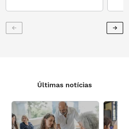
Três olhares sobre a história
Como as ideologias estão esparramadas pela
sociedade, elas impactaram também os modos
de fazer história. A operação de narrar fatos
organizados num eixo de tempo (do mais antigo
ao mais recente) também não é neutra. Os
critérios para definir o que é relevante e os
Últimas notícias
métodos de construção e interpretação desses
fatos variam segundo a corrente teórica
adotada.
Há três linhas principais. A mais antiga, do