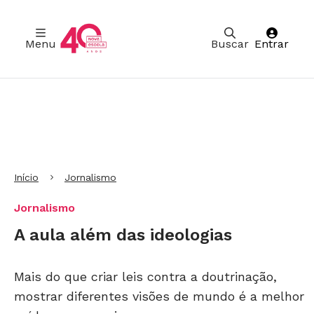
Menu
Buscar
Entrar
Ir para Cabeçalho
Ir para Menu
Ir para conteúdo principal
Ir para Rodapé
Início
Jornalismo
Jornalismo
A aula além das ideologias
Mais do que criar leis contra a doutrinação,
mostrar diferentes visões de mundo é a melhor