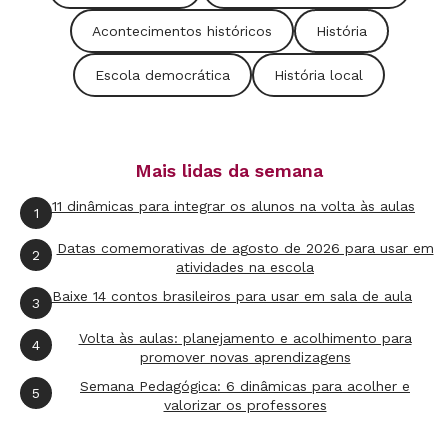
confusão conceitual. Mais do que um exercício
Acontecimentos históricos
História
acadêmico, retomar o que significa ideologia é
Escola democrática
História local
fundamental para elevar a qualidade do debate.
O clássico
Dicionário de Política
, dos italianos
Norberto Bobbio, Nicola Matteucci e
Mais lidas da semana
Gianfranco Pasquino, é uma boa referência. Os
autores defendem que a palavra pode ter duas
11 dinâmicas para integrar os alunos na volta às aulas
1
acepções. A primeira, próxima do sentido
Datas comemorativas de agosto de 2026 para usar em
2
negativo que ela tem na discussão atual,
atividades na escola
equivale a "crença falsa", impactada sobretudo
Baixe 14 contos brasileiros para usar em sala de aula
3
por convicções políticas.
Volta às aulas: planejamento e acolhimento para
4
promover novas aprendizagens
Existe, porém, um outro significado mais
Semana Pedagógica: 6 dinâmicas para acolher e
5
neutro, que segundo os autores predomina na
valorizar os professores
ciência contemporânea. Ideologia seria