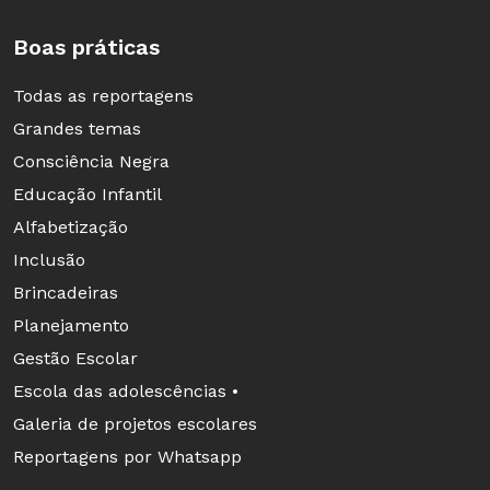
Boas práticas
Todas as reportagens
Grandes temas
Consciência Negra
Educação Infantil
Alfabetização
Normas
Inclusão
Não dá para avaliar o discurso oral com base
Brincadeiras
nas normas que regem a escrita. O fundamental
Planejamento
é avaliar se a fala é compreensível e adequada
Gestão Escolar
ao contexto, se tem coerência interna e, por fm,
Escola das adolescências •
sua correção sintática, morfológica e lexical. O
Galeria de projetos escolares
docente pode intervir no momento da fala ou
Reportagens por Whatsapp
tematizar o erro posteriormente ? mas sempre