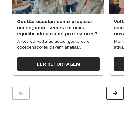
Gestão escolar: como propiciar
Volta às
um segundo semestre mais
acolhime
equilibrado para os professores?
novas ap
Antes da volta às aulas, gestores e
Momentos 
coordenadores devem analisar
ativa pode
resultados, definir prioridades e
para reorg
organizar ações para orientar o
propostas
LER REPORTAGEM
trabalho pedagógico ao longo do
período
Linguagem não verbal
Expressões faciais, gestos, a posição
dos ombros, o olhar. Tudo compõe o
discurso diante da plateia e pode ser elemento
persuasivo. O professor deve corrigir a postura