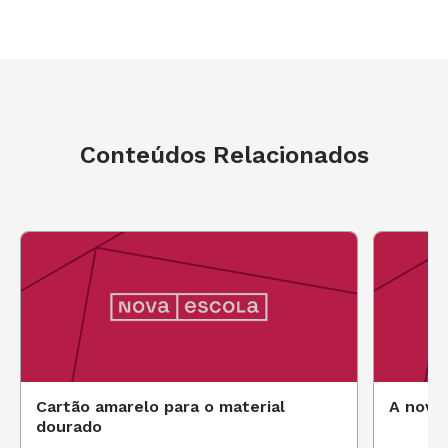
Conteúdos Relacionados
Escuta
Cartão amarelo para o material
A nova 
dourado
A análise atenta permite compreender as