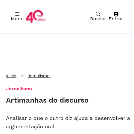
Menu
Buscar
Entrar
Ir para Cabeçalho
Ir para Menu
Ir para conteúdo principal
Ir para Rodapé
Início
Jornalismo
Jornalismo
Artimanhas do discurso
Analisar o que o outro diz ajuda a desenvolver a
argumentação oral