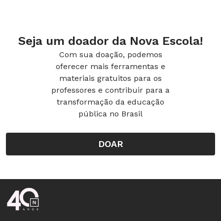
e a entonação dos alunos. Dividir a turma em
grupos menores pode ajudar os mais tímidos a
Seja um doador da Nova Escola!
não travar nas primeiras experiências e a
Com sua doação, podemos
ganhar confiança.
oferecer mais ferramentas e
materiais gratuitos para os
professores e contribuir para a
transformação da educação
pública no Brasil
DOAR
Rodapé da Nova Escola