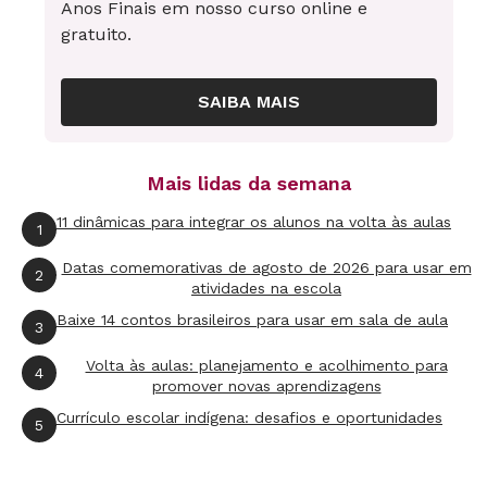
Anos Finais em nosso curso online e
objetivo principal:
buscar melhorias para todos
gratuito.
nós.").
Na aula seguinte, toda a sala ouviu cada
SAIBA MAIS
discurso e observou aspectos verbais (a escolha
de palavras, argumentos, interjeições) e não
Mais lidas da semana
verbais (como a entonação das falas). Os alunos
11 dinâmicas para integrar os alunos na volta às aulas
1
registraram tudo no caderno e, oralmente,
fizeram sugestões para tornar a defesa mais
Datas comemorativas de agosto de 2026 para usar em
2
atividades na escola
persuasiva.
Baixe 14 contos brasileiros para usar em sala de aula
3
Refletir para convencer
Volta às aulas: planejamento e acolhimento para
4
Veja os elementos que contribuem para uma fala
promover novas aprendizagens
persuasiva
Currículo escolar indígena: desafios e oportunidades
5