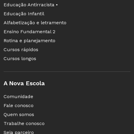
Educação Antirracista •
Educação Infantil
Alfabetização e letramento
Ensino Fundamental 2
Rotina e planejamento
Pesquisa e documentação
Cursos rápidos
Para a argumentação ter consistência, é
Cursos longos
preciso estudar o tema a ser tratado. Pode-se
dividir a sala em duplas ou grupos maiores
que, com o apoio do docente, trabalhem em
A Nova Escola
cima de um mesmo material. Depois de debater
Comunidade
o que encontraram, os alunos retomam a
Fale conosco
pesquisa e transformam as anotações em um
Quem somos
roteiro de apresentação.
Trabalhe conosco
Seja parceiro