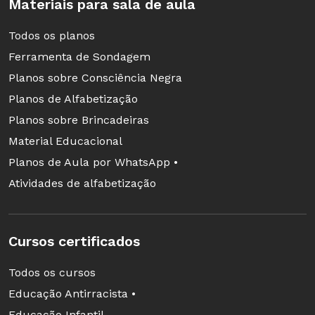
projetos da Campanha Nacional pelo Direito à
Materiais para sala de aula
Educação
Todos os planos
Ferramenta de Sondagem
Planos sobre Consciência Negra
Ilustração: Victor Malta
Planos de Alfabetização
Planos sobre Brincadeiras
Material Educacional
Planos de Aula por WhatsApp •
Atividades de alfabetização
Cursos certificados
Todos os cursos
Educação Antirracista •
Educação Infantil