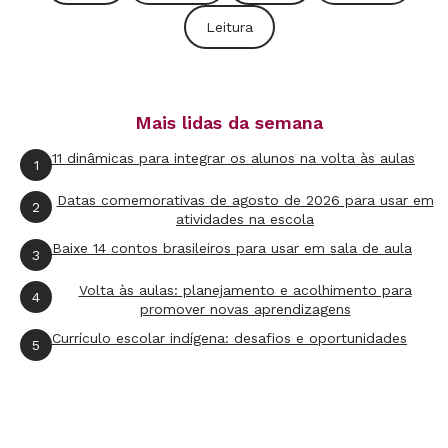
sancionado
em março, pode mudar essa
Leitura
situação ao ampliar
a regulamentação das
políticas públicas nessa área.
Protestos Pelo imPeachment
Mais lidas da semana
O que as manifestações dizem sobre educação?
11 dinâmicas para integrar os alunos na volta às aulas
1
Datas comemorativas de agosto de 2026 para usar em
2
atividades na escola
Baixe 14 contos brasileiros para usar em sala de aula
3
Volta às aulas: planejamento e acolhimento para
4
promover novas aprendizagens
Currículo escolar indígena: desafios e oportunidades
5