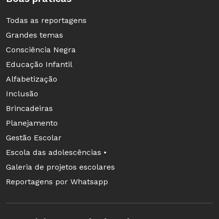
BUROCRACIA.
O MEC fez
um texto-base para o SNE,
Todas as reportagens
e só. A promessa de criar
Grandes temas
uma comissão para debater o
Consciência Negra
assunto e construir a redação
Educação Infantil
final ainda não aconteceu.
Alfabetização
Inclusão
CRISE
. A atual turbulência
Brincadeiras
política em brasília dificulta
Planejamento
o ambiente no congresso
Gestão Escolar
Nacional para a aprovação
Escola das adolescências •
de qualquer coisa.
Galeria de projetos escolares
Reportagens por Whatsapp
Consultoria Maria Roeder, coordenadora de