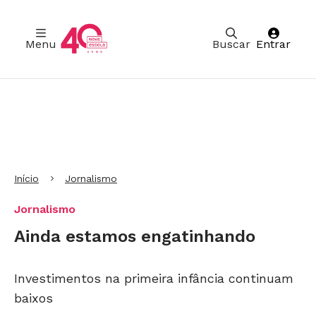
Menu
Buscar
Entrar
Ir para Cabeçalho
Ir para Menu
Ir para conteúdo principal
Ir para Rodapé
Início
Jornalismo
Jornalismo
Ainda estamos engatinhando
Investimentos na primeira infância continuam
baixos