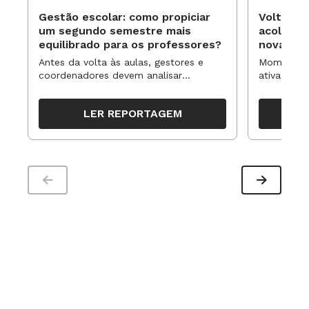
diversifica as obras que procura.
Mas mostra
Gestão escolar: como propiciar
Volta às
que o hábito de visitar
bibliotecas permanece
um segundo semestre mais
acolhime
equilibrado para os professores?
novas ap
vivo. Tivemos
1,2 milhão de visitas no ano
Antes da volta às aulas, gestores e
Momentos 
passado",
diz Celinha Nascimento, formadora
na
coordenadores devem analisar
ativa pode
resultados, definir prioridades e
para reorg
rede pública paulistana.
organizar ações para orientar o
propostas
LER REPORTAGEM
trabalho pedagógico ao longo do
período