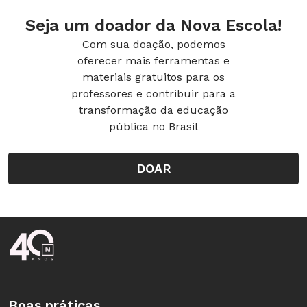
Seja um doador da Nova Escola!
Confira a lista completa em abr.ai/mais-lidos
Com sua doação, podemos
oferecer mais ferramentas e
materiais gratuitos para os
professores e contribuir para a
transformação da educação
pública no Brasil
Gestão Pública
3 enroscos para o SNE sair do papel
DOAR
PRAZO CURTO
. 25 de junho é
o limite para criar o Sistema
Nacional de Educação (SNE),
tentativa de articular União e
Rodapé da Nova Escola
redes estaduais e municipais.
Está quase impossível.
Boas práticas