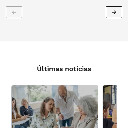
fosse menor se a visão sobre serviços
públicos estivesse clara", afirma.
Leitura
Campeões das estantes
O que as pessoas buscam em uma biblioteca?
Levantamento da prefeitura de São Paulo sobre
os livros mais emprestados em 2015 traz
Últimas notícias
respostas curiosas. Dominam a lista best-
sellers estrangeiros de autores como John
Green e Nora roberts.
Há pouca
diversidade de gêneros: crônicas,
poesias
e textos teatrais não aparecem. "
É
um
retrato do leitor médio, que ainda
não