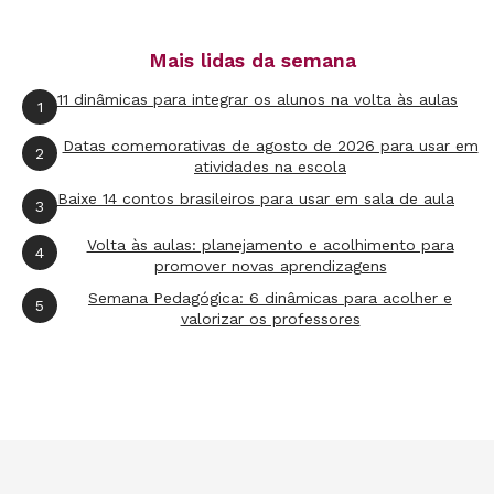
Coordenador de Processos
Mais lidas da semana
11 dinâmicas para integrar os alunos na volta às aulas
Vitor Nogueira
1
Datas comemorativas de agosto de 2026 para usar em
2
Atendimento ao Leitor
atividades na escola
Baixe 14 contos brasileiros para usar em sala de aula
3
novaescola@fvc.org.br
Volta às aulas: planejamento e acolhimento para
4
promover novas aprendizagens
Semana Pedagógica: 6 dinâmicas para acolher e
5
valorizar os professores