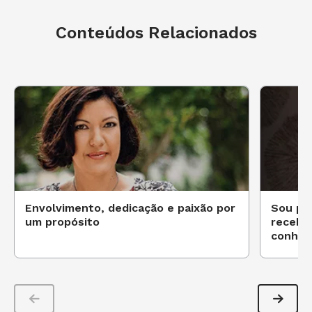
Conteúdos Relacionados
Envolvimento, dedicação e paixão por
Sou pro
um propósito
recebi
conhec