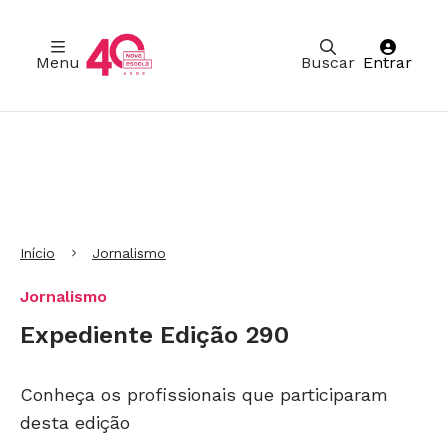
Menu
Buscar
Entrar
Ir para Cabeçalho
Ir para Menu
Ir para conteúdo principal
Ir para Rodapé
Início
Jornalismo
Jornalismo
Expediente Edição 290
Conheça os profissionais que participaram
desta edição