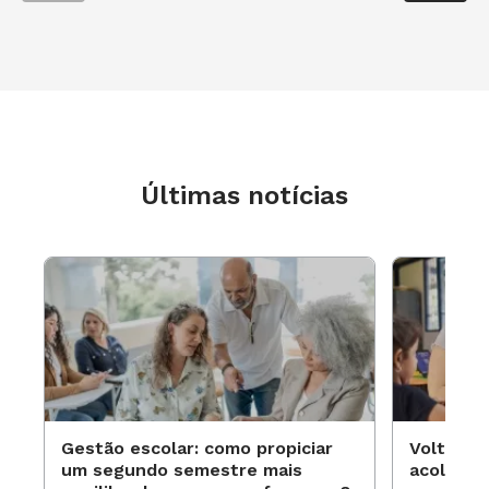
Últimas notícias
Gestão escolar: como propiciar
Volta às
um segundo semestre mais
acolhime