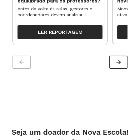
equilibrado para os professores?
novas ap
Antes da volta às aulas, gestores e
Momentos 
coordenadores devem analisar
ativa pode
resultados, definir prioridades e
para reorg
organizar ações para orientar o
propostas
LER REPORTAGEM
trabalho pedagógico ao longo do
período
Seja um doador da Nova Escola!