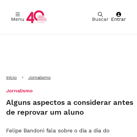
Menu
Buscar
Entrar
Ir para Cabeçalho
Ir para Menu
Ir para conteúdo principal
Ir para Rodapé
Início
Jornalismo
Jornalismo
Alguns aspectos a considerar antes
de reprovar um aluno
Felipe Bandoni fala sobre o dia a dia do