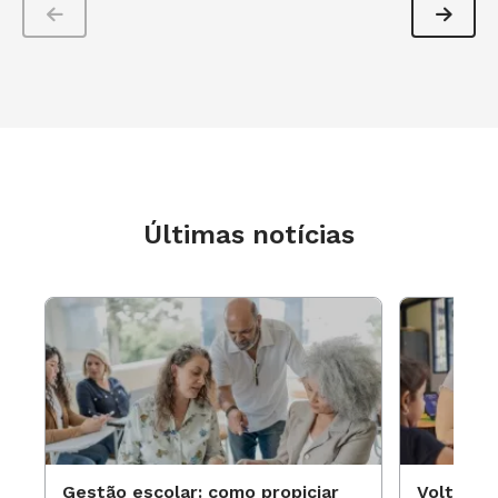
casos, a reprovação tem um
significado
pedagógico e se afasta daquela
ideia ultrapassada,
ainda muito presente no
imaginário dos alunos,
de que é fruto da
vingança dos professores. Para
que ela tenha
consequências positivas, portanto,
é preciso
que a decisão seja coletiva e muito
Últimas notícias
bem
pensada, e que o estudante em questão
seja acompanhado
de perto durante todo o ano.
O trabalho
não termina na reunião do conselho.
Foto: Ramón Vasconcelos
Gestão escolar: como propiciar
Volta às