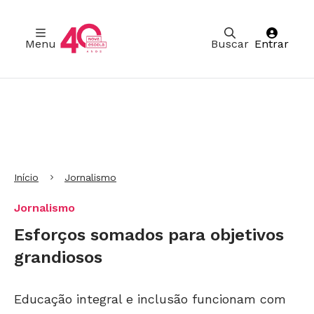
Menu
Buscar
Entrar
Ir para Cabeçalho
Ir para Menu
Ir para conteúdo principal
Ir para Rodapé
Início
Jornalismo
Jornalismo
Esforços somados para objetivos
grandiosos
Educação integral e inclusão funcionam com