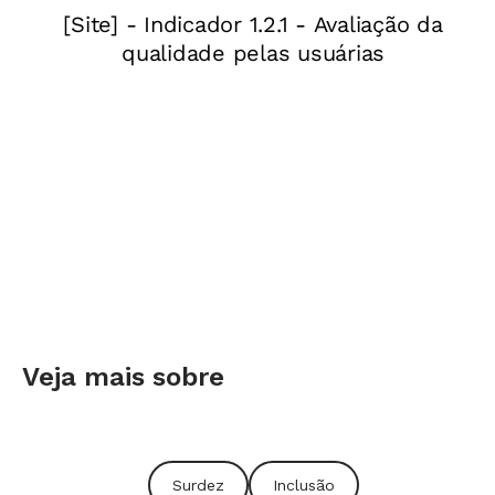
Editores de Revistas (ANER). Fechamos o mês
festejando na cerimônia do Prêmio Educador
Nota 10! Conheça o Educador do Ano
aqui
.
Veja mais sobre
A equipe da Fundação Victor Civita: unida na
festa do Prêmio Educador Nota 10. Foto:
Surdez
Inclusão