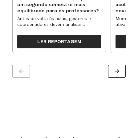
um segundo semestre mais
acolhime
equilibrado para os professores?
novas ap
Antes da volta às aulas, gestores e
Momentos 
coordenadores devem analisar
ativa pode
resultados, definir prioridades e
para reorg
organizar ações para orientar o
propostas
LER REPORTAGEM
trabalho pedagógico ao longo do
período