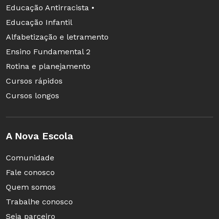
nome de soul, e o artista mais famoso era o
Educação Antirracista •
James Brown (1933-2006). Quem trouxe o funk
Educação Infantil
para o Brasil foi o Tim Maia (1942-1998). Mas
Alfabetização e letramento
quando comparamos a música
Não Quero
Ensino Fundamental 2
Dinheiro
, composta por ele, e
Plaquê de 100
, do
Rotina e planejamento
Mc Guimê, vimos que o estilo mudou muito",
Cursos rápidos
explica Emiliny Reche, 11 anos.
Cursos longos
A Nova Escola
Linha do tempo sem equívocos
Comunidade
Fale conosco
Quem somos
Trabalhe conosco
Seja parceiro