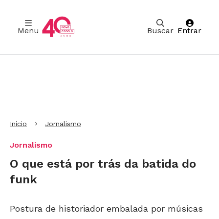
Menu
Buscar
Entrar
Ir para Cabeçalho
Ir para Menu
Ir para conteúdo principal
Ir para Rodapé
Início
Jornalismo
Jornalismo
O que está por trás da batida do
funk
Postura de historiador embalada por músicas