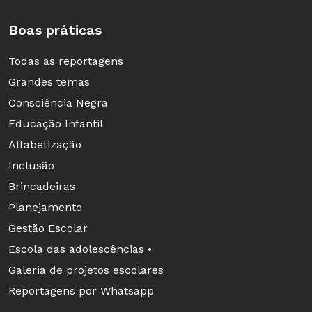
MPB, rock e funk, é claro. A cada música
Boas práticas
colocada em cena, Alessandra tinha o cuidado
de situá-la no contexto histórico do qual fazia
Todas as reportagens
parte. Também incentivava o grupo a fazer
Grandes temas
análises das letras. Com isso, todos entenderam
Consciência Negra
que questões do passado são diferentes das que
Educação Infantil
tangem a atualidade.
Alfabetização
Inclusão
Brincadeiras
Planejamento
Gestão Escolar
Escola das adolescências •
Galeria de projetos escolares
Reportagens por Whatsapp