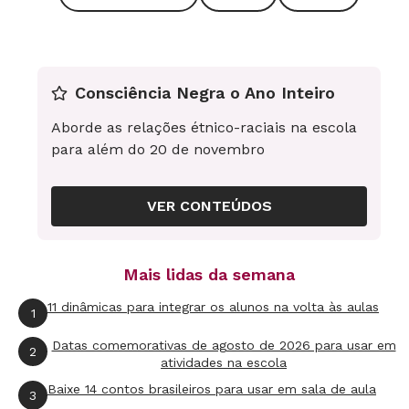
gostava. O funk dominou as produções. Feito
isso, Alessandra explicou que todos
pesquisariam e analisariam letras e clipes de
músicas de estilos diversos e tomariam nota
Consciência Negra o Ano Inteiro
das informações que considerassem mais
Aborde as relações étnico-raciais na escola
importantes.
para além do 20 de novembro
A tarefa seguinte era entrevistar os adultos da
VER CONTEÚDOS
família sobre quais músicas eles gostavam
quando mais novos. "Queria conhecer o
contexto cultural familiar e fazer as crianças
Mais lidas da semana
descobrirem composições antigas." Marco
11 dinâmicas para integrar os alunos na volta às aulas
1
Antônio e Luiz Ulisses Moreira Pasquali,
Datas comemorativas de agosto de 2026 para usar em
2
gêmeos de 11 anos, contaram aos colegas que
atividades na escola
os pais gostavam de sertanejo. Os dois
Baixe 14 contos brasileiros para usar em sala de aula
3