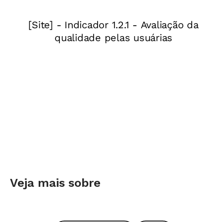
A importância de continuar as ações do governo
anterior
Para isso, é fundamental que as equipes que
chegam e que saem aproveitem o chamado
período de transição para construir um retrato
das tarefas a cumprir. No debate que marcou o
início das comemorações dos 25 anos da
Fundação Victor Civita (FVC), em setembro,
autoridades políticas apresentaram um
panorama das maiores necessidades das cinco
regiões brasileiras
(veja o quadro abaixo)
. A
Veja mais sobre
mesma diversidade de desafios se manifesta em
cada estado, cidade, bairro e escola. Entender
as especificidades de cada um deles é um