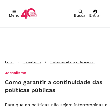
Menu
Buscar
Entrar
Ir para Cabeçalho
Ir para Menu
Ir para conteúdo principal
Ir para Rodapé
Início
Jornalismo
Todas as etapas de ensino
Jornalismo
Como garantir a continuidade das
políticas públicas
Para que as políticas não sejam interrompidas a