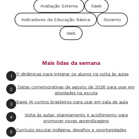
requisito fundamental para avançar.
Avaliação Externa
Saeb
Indicadores da Educação Básica
Governo
O debate da FVC assinalou ainda a importância
Ideb
de romper com outro péssimo costume: a
interrupção de ações do governo anterior
quando a oposição toma posse. Em Educação,
soluções eficazes demoram décadas para dar
Mais lidas da semana
resultado. No terreno da avaliação da
11 dinâmicas para integrar os alunos na volta às aulas
1
aprendizagem, por exemplo, o Índice de
Datas comemorativas de agosto de 2026 para usar em
2
Desenvolvimento da Educação Básica (Ideb),
atividades na escola
criado no primeiro mandato do governo Lula,
Baixe 14 contos brasileiros para usar em sala de aula
3
não existiria sem seu precursor, o Sistema de
Volta às aulas: planejamento e acolhimento para
4
Avaliação da Educação Básica (Saeb), criado em
promover novas aprendizagens
1990 e reestruturado na administração de
Currículo escolar indígena: desafios e oportunidades
5
Fernando Henrique Cardoso. No setor de