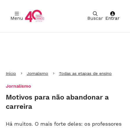
Menu
Buscar
Entrar
Ir para Cabeçalho
Ir para Menu
Ir para conteúdo principal
Ir para Rodapé
Início
Jornalismo
Todas as etapas de ensino
Jornalismo
Motivos para não abandonar a
carreira
Há muitos. O mais forte deles: os professores