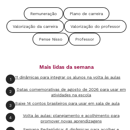
inquietos. Lecionar para esse público requer
Remuneração
Plano de carreira
difíceis mudanças de estratégia. Aliás, essas
novas maneiras de ensinar - bem diferentes do
Valorização da carreira
Valorização do professor
que vimos em nossa formação - são necessárias
Pense Nisso
Professor
para acompanhar o novo mundo do trabalho,
que exige pessoas autônomas. Essa tarefa tem
tornado o trabalho de educar muito mais
Mais lidas da semana
criativo e estimulante.
11 dinâmicas para integrar os alunos na volta às aulas
1
Por último, trato das políticas públicas. Os
Datas comemorativas de agosto de 2026 para usar em
2
professores têm sido os reais protagonistas da
atividades na escola
reinvenção da escola. Afinal, o ensino deixou de
Baixe 14 contos brasileiros para usar em sala de aula
3
ser linha de transmissão. O desejado, agora, é
Volta às aulas: planejamento e acolhimento para
4
promover situações de aprendizagem e, para
promover novas aprendizagens
Semana Pedagógica: 6 dinâmicas para acolher e