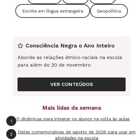
Costa, 13 anos.
Escrita em língua estrangeira
Geopolítica
A atividade seguinte envolveu escuta e
interpretação
da linguagem audiovisual.
Primeiro, a
professora presentou só o áudio do
Consciência Negra o Ano Inteiro
vídeo
Español
para Extranjeros
(
abr.ai/video2
). A
turma identificou
falas de recepção a turistas.
Aborde as relações étnico-raciais na escola
para além do 20 de novembro
Então, Eva revelou
as imagens e os alunos se
surpreenderam com o
que viram: imigrantes
VER CONTEÚDOS
ilegais chegando à Espanha
em condições
extremamente precárias.
Mais lidas da semana
11 dinâmicas para integrar os alunos na volta às aulas
1
Datas comemorativas de agosto de 2026 para usar em
2
atividades na escola