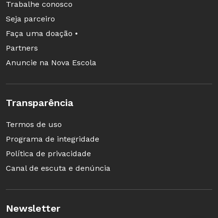
Produção de aluna de 14 anos.
Trabalhe conosco
Seja parceiro
O processo da interlíngua
Faça uma doação •
O texto da aluna é coerente e deixa claro seu
Partners
ponto de vista. "No processo de aprendizado da
Anuncie na Nova Escola
língua, a 'interlíngua', interferências do idioma
materno, erros ortográficos e gramaticais não
devem ser vistos como um problema, mas como
Transparência
pontos a ser trabalhados de forma progressiva",
Termos de uso
defende Eva.
Programa de integridade
Política de privacidade
Canal de escuta e denúncia
Newsletter