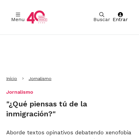
Menu
Buscar
Entrar
Ir para Cabeçalho
Ir para Menu
Ir para conteúdo principal
Ir para Rodapé
Início
Jornalismo
Jornalismo
"¿Qué piensas tú de la
inmigración?"
Aborde textos opinativos debatendo xenofobia