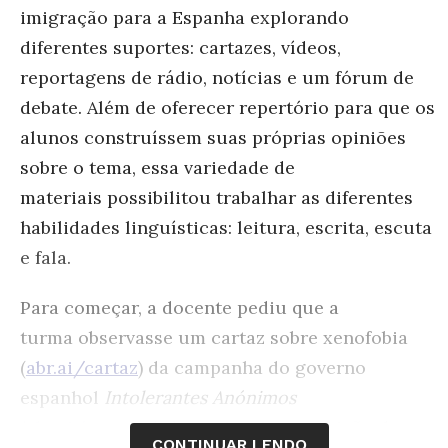
imigração
para a Espanha explorando
diferentes suportes:
cartazes, vídeos,
reportagens de rádio, notícias e
um fórum de
debate. Além de oferecer repertório
para que os
alunos construíssem suas próprias
opiniões
sobre o tema, essa variedade de
materiais
possibilitou trabalhar as diferentes
habilidades
linguísticas: leitura, escrita, escuta
e fala.
Para começar, a docente pediu que a
turma
observasse um cartaz sobre xenofobia
(
abr.ai/cartaz
)
da campanha do governo
espanhol
Intolerantes
Anónimos
(
abr.ai/campanha
), que ironiza a
posição de
CONTINUAR LENDO