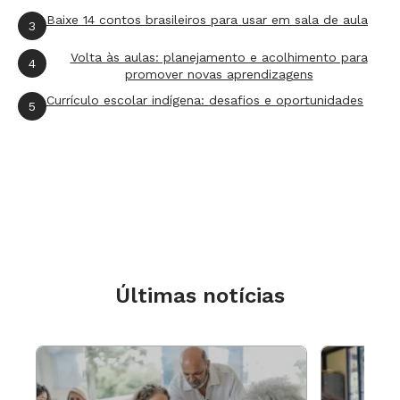
Baixe 14 contos brasileiros para usar em sala de aula
3
Volta às aulas: planejamento e acolhimento para
4
promover novas aprendizagens
Currículo escolar indígena: desafios e oportunidades
5
Guarda civil observa imigrantes na
cidade espanhola de Melilha, no norte da África.
Crédito: Getty Images/ Alexander Koerner
Com uma boa base sobre o tema, a turma
Últimas notícias
já
podia interpretar textos mais complexos. A
professora a
presentou uma reportagem em
áudio e
texto (
abr.ai/melilha
) sobre a chegada
de imigrantes
ilegais à Melilha - cidade