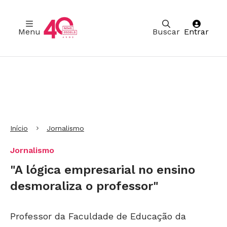
Menu
Buscar
Entrar
Ir para Cabeçalho
Ir para Menu
Ir para conteúdo principal
Ir para Rodapé
Início
Jornalismo
Jornalismo
"A lógica empresarial no ensino
desmoraliza o professor"
Professor da Faculdade de Educação da