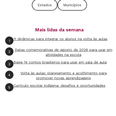
FREITAS
Significa, por exemplo, imaginar que,
Estados
Municípios
se inserirmos as escolas públicas no mercado, a
concorrência se instala e o produto melhora.
Ou propor que o pagamento dos envolvidos
Mais lidas da semana
passe a ser feito com base na produção. Isso
11 dinâmicas para integrar os alunos na volta às aulas
1
não funcionou em nenhum lugar do mundo.
Note: já foi experimentado à exaustão e não
Datas comemorativas de agosto de 2026 para usar em
2
atividades na escola
deu resultados significativos. Se você colocar
Baixe 14 contos brasileiros para usar em sala de aula
3
um empresário para pensar a Educação, é
natural que ele responda com os recursos
Volta às aulas: planejamento e acolhimento para
4
promover novas aprendizagens
teóricos que tem. Mas o debate sobre esse
Currículo escolar indígena: desafios e oportunidades
5
assunto exige profissionais específicos.
O texto defende um ensino baseado em um
modelo de desenvolvimento produtivista,