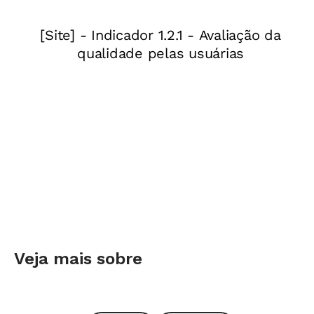
têm ocorrido no campo da Educação?
LUIZ CARLOS DE FREITAS
Não. O texto ignora
todo o debate da Conferência Nacional de
Educação (Conae), da mesma forma que o
governo ignorou o próprio Ministério da
Educação (MEC), remetendo a elaboração da
política educacional para a SAE. Que ela
participasse de um esforço conjunto com
outras entidades seria compreensível, mas, ao
chamar para si a liderança e a orientação da
política educacional, ela exclui quem
costumeiramente participa desses esforços.
Veja mais sobre
O senhor afirma que o texto da SAE é pautado
pela lógica empresarial. O que isso significa?