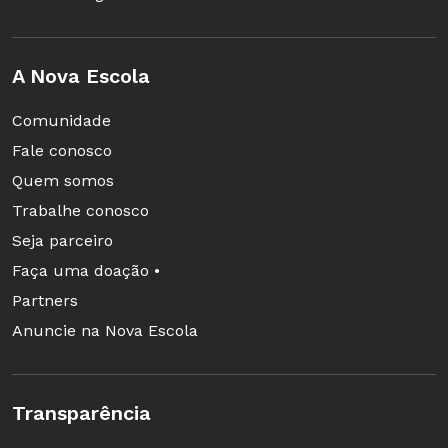
várias vezes, se eu reconhecer quais são as
regularidades", explica Maria José.
A Nova Escola
Comunidade
Fale conosco
Quem somos
Trabalhe conosco
Seja parceiro
Faça uma doação •
Partners
Anuncie na Nova Escola
Transparência