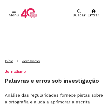
Menu
Buscar
Entrar
Ir para Cabeçalho
Ir para Menu
Ir para conteúdo principal
Ir para Rodapé
Início
Jornalismo
Jornalismo
Palavras e erros sob investigação
Análise das regularidades fornece pistas sobre
a ortografia e ajuda a aprimorar a escrita