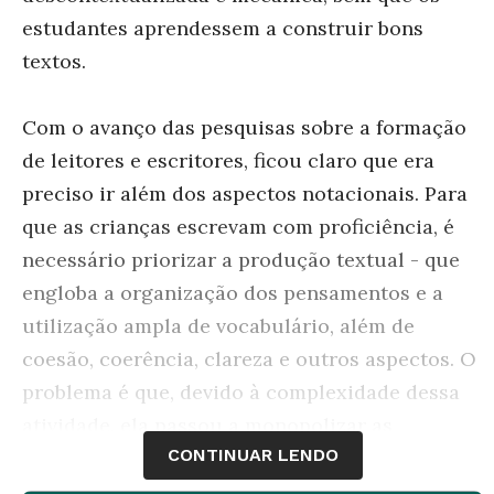
estudantes aprendessem a construir bons
textos.
Com o avanço das pesquisas sobre a formação
de leitores e escritores, ficou claro que era
preciso ir além dos aspectos notacionais. Para
que as crianças escrevam com proficiência, é
necessário priorizar a produção textual - que
engloba a organização dos pensamentos e a
utilização ampla de vocabulário, além de
coesão, coerência, clareza e outros aspectos. O
problema é que, devido à complexidade dessa
atividade, ela passou a monopolizar as
CONTINUAR LENDO
preocupações de muitos docentes e a
ortografia foi deixada de lado.