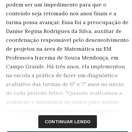
podem ser um impedimento para que o
conteúdo seja retomado nos anos finais e a
turma possa avançar. Essa foi a preocupação de
Danise Regina Rodrigues da Silva, auxiliar de
coordenação responsável pelo desenvolvimento
de projetos na área de Matemática na EM
Professora Iracema de Souza Mendonça, em
Campo Grande. Há três anos, ela implementou
na escola a prática de fazer um diagnóstico
avaliativo das turmas de 6º e 7º anos no início
de cada período letivo. "Quando realizamos a
avaliação e tabulamos os dados para análise,
conseguimos enxergar não só os conteúdos
deficitários mas qual o raciocínio que leva o
CONTINUAR LENDO
aluno a errar", explica ela.