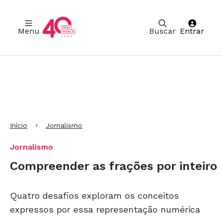
Menu
Buscar
Entrar
Ir para Cabeçalho
Ir para Menu
Ir para conteúdo principal
Ir para Rodapé
Início
Jornalismo
Jornalismo
Compreender as frações por inteiro
Quatro desafios exploram os conceitos
expressos por essa representação numérica