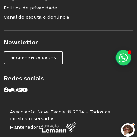
Política de privacidade
Canal de escuta e denúncia
Newsletter
RECEBER NOVIDADES
Redes sociais
Associação Nova Escola © 2024 - Todos os
direitos reservados.
Mantenedora:
Clique para abrir o arquivo