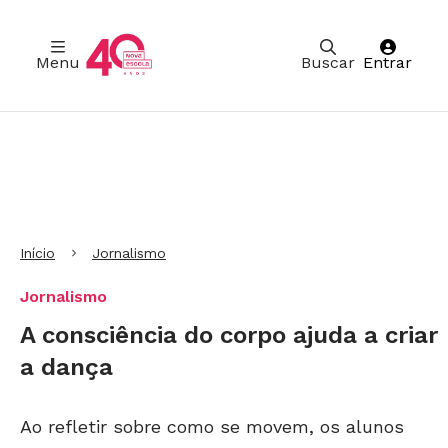
Menu
Buscar
Entrar
Ir para Cabeçalho
Ir para Menu
Ir para conteúdo principal
Ir para Rodapé
Início
Jornalismo
Jornalismo
A consciência do corpo ajuda a criar
a dança
Ao refletir sobre como se movem, os alunos