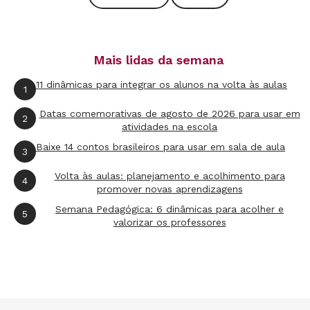
Mais lidas da semana
11 dinâmicas para integrar os alunos na volta às aulas
1
Datas comemorativas de agosto de 2026 para usar em
2
atividades na escola
Carmem aproveitou suas referências como
Baixe 14 contos brasileiros para usar em sala de aula
bailarina para ampliar o repertório da turma.
3
Foto: Manuela Novais
Volta às aulas: planejamento e acolhimento para
4
promover novas aprendizagens
As atividades propostas por Viola estão
Semana Pedagógica: 6 dinâmicas para acolher e
compiladas na obra Jogos Teatrais na Sala de
5
valorizar os professores
Aula - O Livro do Professor (328 págs., Ed.
Perspectiva, tel. 11/3885-8388, 60 reais). Com
base no material, Carmem propôs uma
caminhada em linha reta pela sala. Cada um