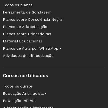
janela, mas nunca fui perto delas", revelou a
Todos os planos
aluna Tainara Abreu de Barros, 14 anos.
Ferramenta de Sondagem
Carmem solicitou à direção que o espaço,
Planos sobre Consciência Negra
apelidado de florestinha, fosse utilizado em
Planos de Alfabetização
suas aulas. Voltou, então, a trabalhar a
Planos sobre Brincadeiras
percepção corporal da classe, agora no novo
Material Educacional
ambiente. A turma repetiu alguns exercícios e a
Planos de Aula por WhatsApp •
sujeira incomodou a todos. Para tratar do tema,
Atividades de alfabetização
criaram uma cena em que resíduos eram postos
em lixeiras discretamente.
Cursos certificados
Todos os cursos
Educação Antirracista •
Educação Infantil
Alfabetização e letramento