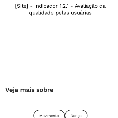
Ao cursar Pedagogia do Teatro, Carmem
conheceu os trabalhos da pesquisadora norte-
americana Viola Spolin (1906-1994) e do
coreógrafo austro-húngaro Rudolf Laban (1879-
1958). "Essas estratégias já foram muito
estudadas. Ao vivenciá-las, os alunos
conseguem criar suas composições", afirma
Arnaldo Siqueira, da Universidade Federal de
Pernambuco (UFPE).
Veja mais sobre
Movimento
Dança