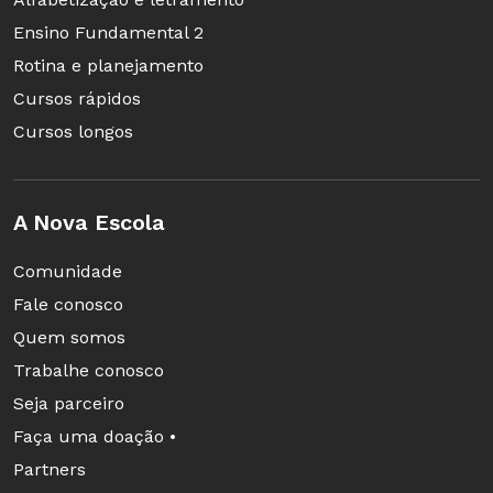
Ensino Fundamental 2
Rotina e planejamento
Cursos rápidos
Cursos longos
As cenas e os exercícios que os alunos mais
A Nova Escola
gostaram integraram a coreografia final. Foto:
Comunidade
Manuela Novais
Fale conosco
A educadora decidiu, então, introduzir mais
Quem somos
uma de suas referências artísticas, a coreógrafa
Trabalhe conosco
alemã Pina Bausch (1940-2009). Os alunos
Seja parceiro
viram imagens do livro
Pina Bausch
, de Fábio
Faça uma doação •
Cypriano (176 págs., Ed. Cosac Naify, tel.
Partners
11/3218-1444, edição esgotada) e assistiram a