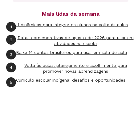
Irina do Pará
, Valéria Pimentel, 166 págs., Ed.
Novo Século, tel. (11) 3699-7107, 29,90 reais.
Mais lidas da semana
11 dinâmicas para integrar os alunos na volta às aulas
1
Datas comemorativas de agosto de 2026 para usar em
2
atividades na escola
INFANTIL
Baixe 14 contos brasileiros para usar em sala de aula
3
Volta às aulas: planejamento e acolhimento para
4
promover novas aprendizagens
Currículo escolar indígena: desafios e oportunidades
5