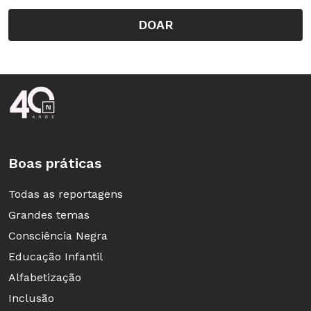
DOAR
Rodapé da Nova Escola
Boas práticas
Todas as reportagens
Quebrando tabus
Grandes temas
Por meio do relato de atividades, a
Consciência Negra
pesquisadora, que é tetraplégica, muda e
Educação Infantil
disfágica, combate o preconceito contra alunos
Alfabetização
com deficiência ao propor abordagens para
Inclusão
estimular as percepções sensorial, corporal e