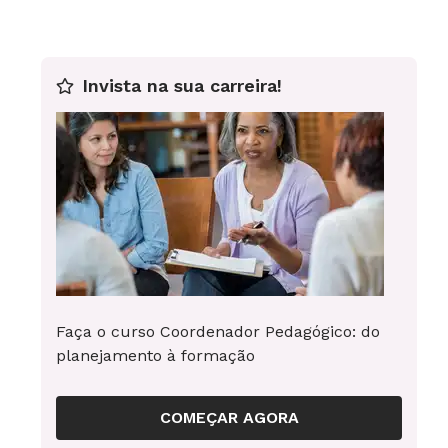
Invista na sua carreira!
O Pará ficcional
A corrida pelo ouro, o trabalho escravo e a
prostituição são alguns dos temas da trajetória
recente do estado do Pará presentes no livro de
estreia da autora, que trabalhou como
formadora de professores na Região Norte.
Faça o curso Coordenador Pedagógico: do
Dessa experiência, surge a história de Irina,
planejamento à formação
uma heroína moderna que luta para se livrar da
exploração sexual.
COMEÇAR AGORA