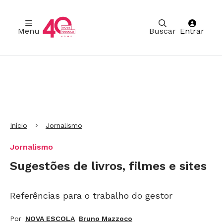
Menu
Buscar
Entrar
Ir para Cabeçalho
Ir para Menu
Ir para conteúdo principal
Ir para Rodapé
Início
Jornalismo
Jornalismo
Sugestões de livros, filmes e sites
Referências para o trabalho do gestor
Por
NOVA ESCOLA
Bruno Mazzoco