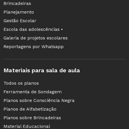
Brincadeiras
espacial. A lição que fica é ?nunca nivelar por
Planejamento
baixo com a desculpa de que eles não
Gestão Escolar
entendem?.
Escola das adolescências •
Galeria de projetos escolares
Além do Corpo ? Uma Experiência em
Reportagens por Whatsapp
Arte/Educação
, Ana Amália Barbosa, 200
págs.,Ed. Cortez, tel. (11) 3286-0802, 45 reais.
Materiais para sala de aula
Todos os planos
EXPOSIÇÃO
Ferramenta de Sondagem
Planos sobre Consciência Negra
Planos de Alfabetização
Planos sobre Brincadeiras
Material Educacional