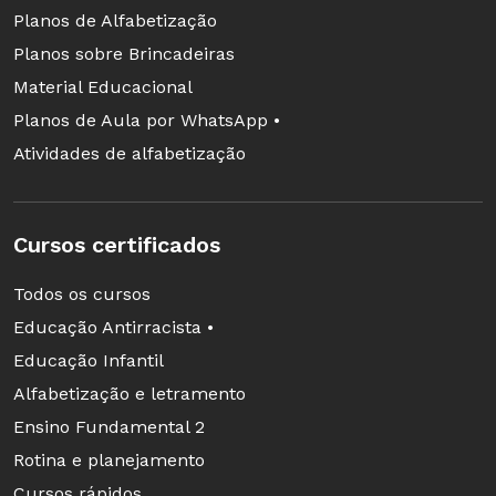
Planos de Alfabetização
convencionais. Para isso, examinou práticas
Planos sobre Brincadeiras
inovadoras de instituições que relacionaram o
Material Educacional
ensino com as aspirações de futuro das
Planos de Aula por WhatsApp •
comunidades, conciliando os objetivos
Atividades de alfabetização
escolares com os comunitários. Na escola
Khumuno Wuu, em São Gabriel da Cachoeira, a
851 quilômetros de Manaus, a autora observou
Cursos certificados
que a tribo kotiria faz da instituição um espaço
de reunião comunitária e debate sobre as
Todos os cursos
condições de vida no local.
Educação Antirracista •
Educação Infantil
Alfabetização e letramento
Ensino Fundamental 2
Rotina e planejamento
Cursos rápidos