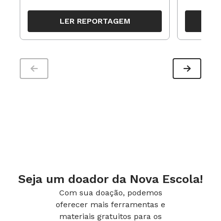
resultados, definir prioridades e
para reorg
organizar ações para orientar o
propostas
LER REPORTAGEM
trabalho pedagógico ao longo do
período
Seja um doador da Nova Escola!
Com sua doação, podemos
oferecer mais ferramentas e
materiais gratuitos para os