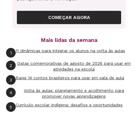
evolução dessa modalidade para se ajustar à
legislação, destacando o atendimento
COMEÇAR AGORA
educacional especializado (AEE). No final, falam
sobre as relações existentes entre políticas
Mais lidas da semana
públicas e os projetos escolares no
atendimento a alunos com necessidades
11 dinâmicas para integrar os alunos na volta às aulas
1
educacionais especiais (NEE).
Datas comemorativas de agosto de 2026 para usar em
2
atividades na escola
Site
Baixe 14 contos brasileiros para usar em sala de aula
3
www.educacaointegral.org.br
Volta às aulas: planejamento e acolhimento para
4
promover novas aprendizagens
Currículo escolar indígena: desafios e oportunidades
5