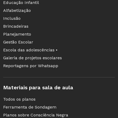
Educação Infantil
apoio fundamental, o jovem se torna um leitor
Alfabetização
assíduo e trilha um caminho de sucesso na
Inclusão
medicina.
Brincadeiras
Planejamento
Tese
Gestão Escolar
Educação escolar indígena como inovação
Escola das adolescências •
educacional - A escola e as aspirações de
Galeria de projetos escolares
futuro das comunidades,
disponível para
Reportagens por Whatsapp
download
Aline Cristina de Oliveira Abbonizio, Faculdade
Materiais para sala de aula
de Educação da Universidade de São Paulo
(USP), 2013,
Todos os planos
Ferramenta de Sondagem
A pesquisadora buscou destacar aspectos que
Planos sobre Consciência Negra
diferem a Educação indígena das escolas