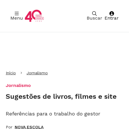
Menu
Buscar
Entrar
Ir para Cabeçalho
Ir para Menu
Ir para conteúdo principal
Ir para Rodapé
Início
Jornalismo
Jornalismo
Sugestões de livros, filmes e site
Referências para o trabalho do gestor
Por
NOVA ESCOLA