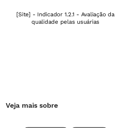
potencialidades de cada um para sua
realização pessoal e também em benefício dos
colegas, fazendo assim da heterogeneidade
uma vantagem, e não um peso.
Não existe uma forma única de promover o
convívio significativo, que se baseia no respeito
aos diferentes ritmos e no reconhecimento de
características individuais. Uma coisa é lidar
com uma pequena turma de crianças, outra é
fazer isso com adolescentes. Para o professor
do 1° ao 5° ano, que tem uma ou duas turmas, já
Veja mais sobre
é difícil orientar uma criança perplexa diante
de tarefa ainda não entendida e ao mesmo