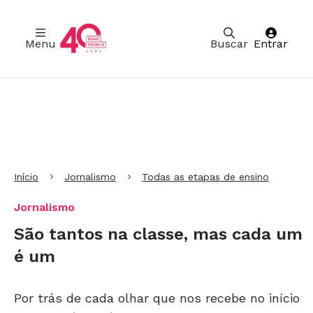
Menu
Buscar
Entrar
Ir para Cabeçalho
Ir para Menu
Ir para conteúdo principal
Ir para Rodapé
Início
Jornalismo
Todas as etapas de ensino
Jornalismo
São tantos na classe, mas cada um
é um
Por trás de cada olhar que nos recebe no início