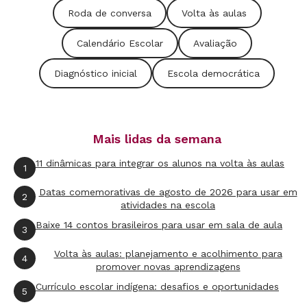
tempo compreender a impaciência de outra que
Roda de conversa
Volta às aulas
se apressa em mostrar o trabalho concluído.
Calendário Escolar
Avaliação
Para o especialista, o desafio se amplia. Com
Diagnóstico inicial
Escola democrática
mais de 40 estudantes em cada uma de suas
várias classes, ele não tem como prestar um
atendimento individual. Se você está nessa
Mais lidas da semana
situação e quer saber se só passará conteúdos
ou se contribuirá para o desenvolvimento de
11 dinâmicas para integrar os alunos na volta às aulas
1
cada um, sugiro um critério divertido: sempre
Datas comemorativas de agosto de 2026 para usar em
2
que for possível se imaginar substituído por
atividades na escola
uma palestra gravada e supervisionada por um
Baixe 14 contos brasileiros para usar em sala de aula
3
vigia, seu trabalho não valorizará a diversidade
Volta às aulas: planejamento e acolhimento para
4
humana. Quando a expectativa é que os alunos
promover novas aprendizagens
apenas ouçam, copiem, entreguem lições
Currículo escolar indígena: desafios e oportunidades
5