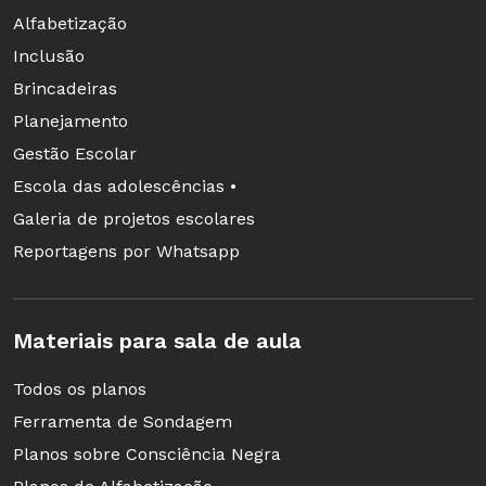
Nomear uma pessoa para coordenar o
Alfabetização
programa de estágio.
Inclusão
Incentivar os docentes a receber um
Brincadeiras
estagiário, pois a experiência ajuda a
Planejamento
refletir sobre a prática.
Gestão Escolar
Alinhar as propostas da universidade com
Escola das adolescências •
o PPP da escola.
Galeria de projetos escolares
Reportagens por Whatsapp
Comunicar aos estudantes suas funções e
as expectativas de atuação.
Mostrar à equipe como supervisionar a
Materiais para sala de aula
observação e as práticas.
Todos os planos
Solicitar dos estagiários relatórios
Ferramenta de Sondagem
periódicos das atividades realizadas.
Planos sobre Consciência Negra
Incentivar os estudantes a apresentar