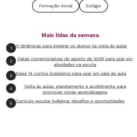
ajudar na preservação da memória
Formação inicial
Estágio
institucional.
Nas escolas parceiras do curso de Pedagogia
no campus de Guarulhos da Universidade
Mais lidas da semana
Federal de São Paulo (Unifesp), na região
11 dinâmicas para integrar os alunos na volta às aulas
1
metropolitana da capital paulista, o estágio
Datas comemorativas de agosto de 2026 para usar em
2
dura 45 horas, em dez dias letivos. Nesse
atividades na escola
tempo, os alunos se debruçam sobre três
Baixe 14 contos brasileiros para usar em sala de aula
3
aspectos da gestão escolar: o projeto político-
Volta às aulas: planejamento e acolhimento para
4
pedagógico (PPP), as relações entre a escola e
promover novas aprendizagens
as famílias e os processos que envolvem a
Currículo escolar indígena: desafios e oportunidades
5
gestão local e a rede de ensino. A avaliação é
feita por meio dos instrumentos utilizados no
programa como o caderno de campo, o roteiro
de trabalho e o relatório final. Para afinar o