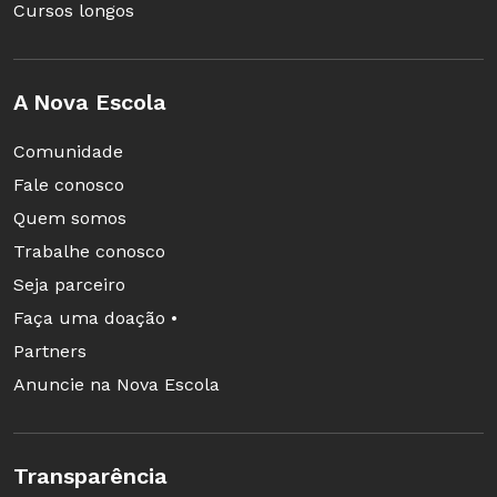
Consultoria:
Stela Piconez
, professora da
Cursos longos
Faculdade de Educação da Universidade de São
Paulo (USP).
A Nova Escola
Comunidade
Fale conosco
Quem somos
Trabalhe conosco
Seja parceiro
Faça uma doação •
Partners
Anuncie na Nova Escola
Transparência