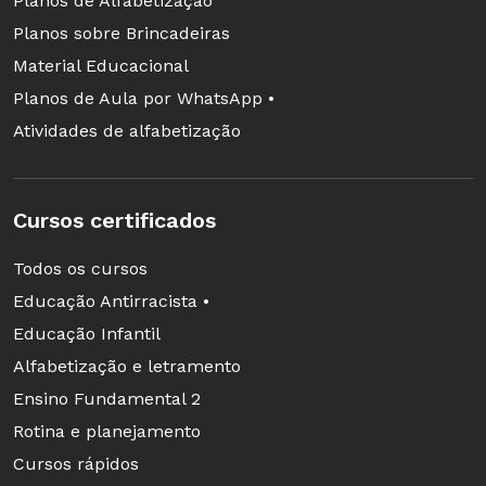
Planos de Alfabetização
projetos pedagógicos ou institucionais.
Planos sobre Brincadeiras
Incluir as boas sugestões nas pautas dos
Material Educacional
encontros coletivos.
Planos de Aula por WhatsApp •
Universidade
Atividades de alfabetização
Expor à equipe gestora o que espera que
seu aluno aprenda na escola.
Cursos certificados
Orientar os estagiários, em reuniões
Todos os cursos
prévias, na execução das tarefas.
Educação Antirracista •
Acompanhar o desenvolvimento do
Educação Infantil
estudante por meio de relatórios e
Alfabetização e letramento
registros.
Ensino Fundamental 2
Replanejar os conteúdos curriculares com
Rotina e planejamento
base nas devolutivas.
Cursos rápidos