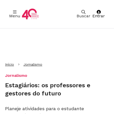
Menu
Buscar
Entrar
Ir para Cabeçalho
Ir para Menu
Ir para conteúdo principal
Ir para Rodapé
Início
Jornalismo
Jornalismo
Estagiários: os professores e
gestores do futuro
Planeje atividades para o estudante