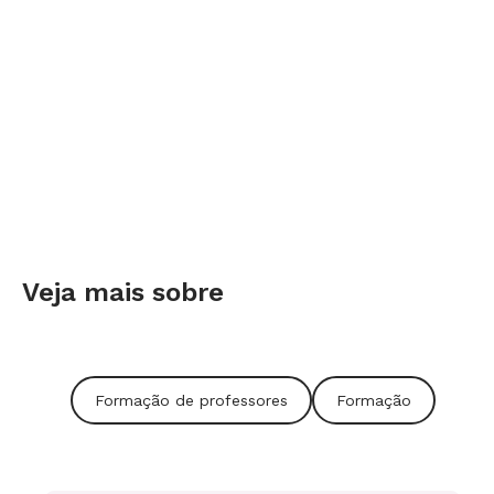
Oralidade.
Anos
Do 1º ao 5º do Ensino Fundamental.
Tempo estimado
Veja mais sobre
Dez aulas. A velocidade do preparo de um
seminário depende da quantidade de alunos
envolvidos e do ritmo de trabalho do grupo.
Formação de professores
Formação