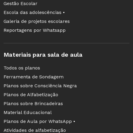
Gestão Escolar
foi exposto e por quê?
Escola das adolescências •
Como se deu a participação da audiência?
Galeria de projetos escolares
Em quais momentos foram feitas
Reportagens por Whatsapp
perguntas? As questões foram adequadas
ou não e por quê? De que maneira as
questões foram apresentadas, lidas pelo
Materiais para sala de aula
coordenador do seminário ou faladas pelos
Todos os planos
participantes?
Ferramenta de Sondagem
De que maneira o seminário terminou?
Planos sobre Consciência Negra
Seria muito interessante que a exposição fosse
Planos de Alfabetização
filmada, para que se pudesse utilizar em
Planos sobre Brincadeiras
estudos posteriores, quando se buscará um
Material Educacional
aprofundamento na análise. Caso não seja
Planos de Aula por WhatsApp •
possível, grave em áudio e depois transcreva
Atividades de alfabetização