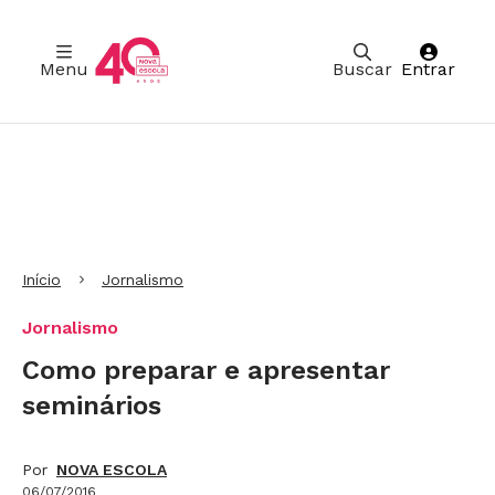
Menu
Buscar
Entrar
Ir para Cabeçalho
Ir para Menu
Ir para conteúdo principal
Ir para Rodapé
Início
Jornalismo
Jornalismo
Como preparar e apresentar
seminários
Por
NOVA ESCOLA
06/07/2016