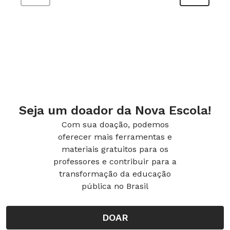
classe).
Indique a data.
Organize quais grupos tratarão de quais
aspectos.
2ª etapa Estudo do gênero seminário
Seja um doador da Nova Escola!
Com sua doação, podemos
Apresente aos alunos seminários para que eles
oferecer mais ferramentas e
tenham referências para realizar seus próprios
materiais gratuitos para os
trabalhos. Uma possibilidade é você organizar
professores e contribuir para a
na escola, em colaboração com outros
transformação da educação
pública no Brasil
professores, uma exposição oral a respeito de
um tema de relevância para o currículo escolar.
DOAR
Os estudantes devem assistir a essa