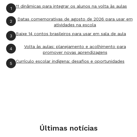
11 dinâmicas para integrar os alunos na volta às aulas
1
Levante os conhecimentos dos alunos a
respeito do que vem a ser um seminário,
Datas comemorativas de agosto de 2026 para usar em
2
atividades na escola
fazendo as seguintes perguntas:
Baixe 14 contos brasileiros para usar em sala de aula
3
O que é um seminário?
Volta às aulas: planejamento e acolhimento para
4
promover novas aprendizagens
Qual a finalidade dele?
Currículo escolar indígena: desafios e oportunidades
5
Como se organiza?
Quem dele participa?
Quais as funções dos participantes?
Onde costumam acontecer seminários?
Registre os comentários dos alunos no quadro
e deixe exposto para poder retomar
posteriormente.
Últimas notícias