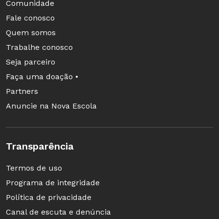
organizado na primeira etapa, pontuando as
Comunidade
confirmações, os equívocos, as ampliações e os
Fale conosco
aprofundamentos realizados.
Quem somos
Depois desse estudo, planeje com os alunos
Trabalhe conosco
como será organizado o seminário que a turma
Seja parceiro
realizará.
Faça uma doação •
Partners
Anuncie na Nova Escola
4ª etapa Observação do gênero oral
Transparência
Peça à turma que estude outras exposições
para observar sua organização interna e as
Termos de uso
marcas linguísticas usuais. Se forem
Programa de integridade
seminários gravados, divida a classe em grupos
Política de privacidade
e solicite que cada um analise um diferente.
Canal de escuta e denúncia