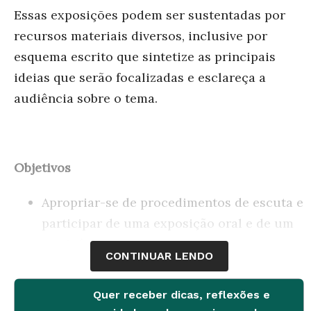
Essas exposições podem ser sustentadas por
recursos materiais diversos, inclusive por
esquema escrito que sintetize as principais
ideias que serão focalizadas e esclareça a
audiência sobre o tema.
Objetivos
Apropriar-se de procedimentos de escuta e
participar de uma exposição oral e de um
seminário.
CONTINUAR LENDO
Organizar a apresentação de maneira a
possibilitar a compreensão da audiência.
Quer receber dicas, reflexões e