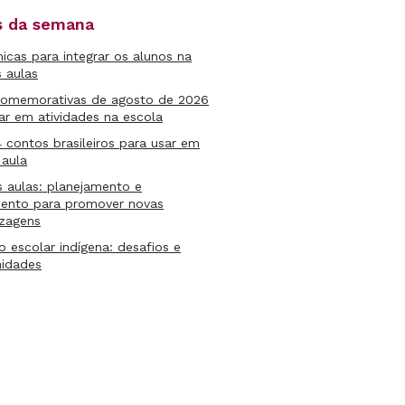
as da semana
micas para integrar os alunos na
s aulas
comemorativas de agosto de 2026
ar em atividades na escola
4 contos brasileiros para usar em
 aula
s aulas: planejamento e
mento para promover novas
izagens
lo escolar indígena: desafios e
nidades