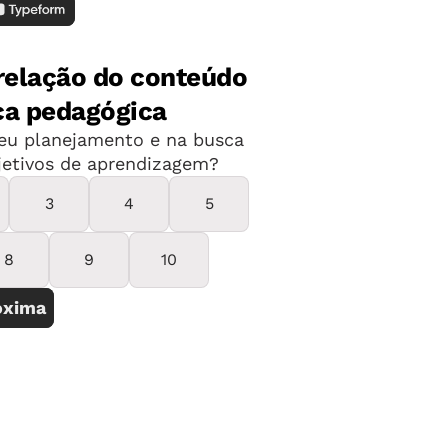
dor suíço prega o retorno à natureza e
e cognitivo da criança