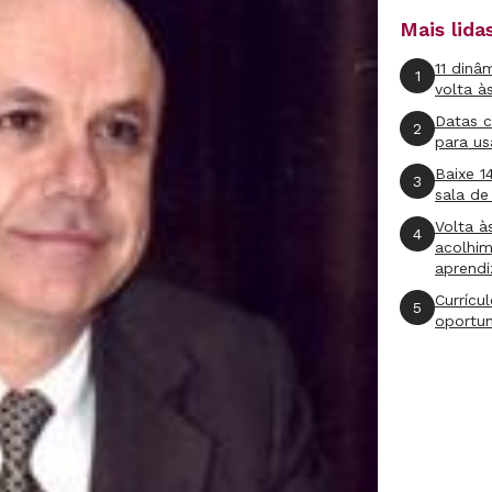
Mais lid
11 dinâ
1
volta à
Datas 
2
para us
Baixe 1
3
sala de
Volta à
4
acolhi
aprend
Currícu
5
oportu