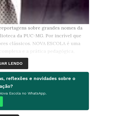
e reportagens sobre grandes nomes da
blioteca da PUC-MG. Por incrível que
ores clássicos. NOVA ESCOLA é uma
complexa e a prática pedagógica,
ntes e docentes da Educação Básica."
UAR LENDO
acionais da Pontifícia Universidade
as, reflexões e novidades sobre o
 professor emérito da Universidade
cação?
 Nova Escola no WhatsApp.
a liberdade como valor supremo