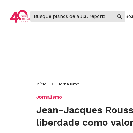
Boa
Ir para Cabeçalho
Ir para Menu
Ir para conteúdo principal
Ir para Rodapé
Início
Jornalismo
Jornalismo
Jean-Jacques Rousse
liberdade como valo