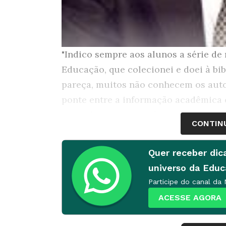
"Indico sempre aos alunos a série d
Educação, que colecionei e doei à bi
pareça, muitos não conhecem os aut
ponte entre a informação acadêmica 
estabelecendo um diálogo com estuda
CONTIN
Jamil Cury,
docente de Políticas Educ
Quer receber dic
Católica de Minas Gerais (PUC-MG) e
universo da Edu
Federal de Minas Gerais (UFMG).
Participe do canal da
ACESSE AGORA
Jean-Jacques Rousseau, o filósofo d