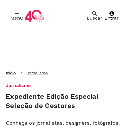
Menu
Buscar
Entrar
Ir para Cabeçalho
Ir para Menu
Ir para conteúdo principal
Ir para Rodapé
Início
Jornalismo
Jornalismo
Expediente Edição Especial
Seleção de Gestores
Conheça os jornalistas, designers, fotógrafos,