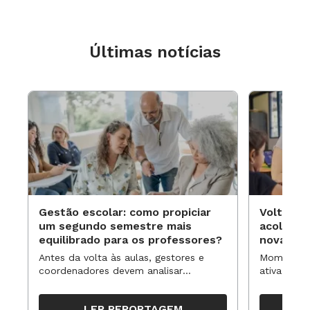
Últimas notícias
Gestão escolar: como propiciar
Volta às
um segundo semestre mais
acolhime
equilibrado para os professores?
novas ap
Antes da volta às aulas, gestores e
Momentos 
coordenadores devem analisar
ativa pode
resultados, definir prioridades e
para reorg
organizar ações para orientar o
propostas
LER REPORTAGEM