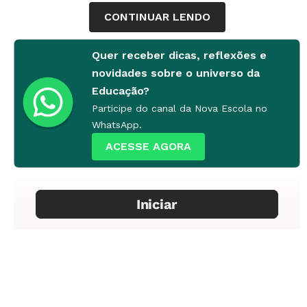
CONTINUAR LENDO
Processos Gráficos
Quer receber dicas, reflexões e
Vitor Nogueira
novidades sobre o universo da
Educação?
Participe do canal da Nova Escola no
Colaboraram nesta edição
WhatsApp.
Dagmar Serpa (reportagem) e Paulo Kaiser
ACESSE AGORA
(revisão)