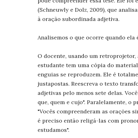
pode compreender essa tese. Ele foi
(Schneuwly e Dolz, 2009), que analis
à oração subordinada adjetiva.
Analisemos o que ocorre quando ela 
O docente, usando um retroprojetor, 
estudante tem uma cópia do material)
enguias se reproduzem. Ele é totalm
justapostas. Reescreva o texto tran
adjetivas pelo menos sete delas. Voc
que, quem e cujo". Paralelamente, o p
"Vocês compreenderam as orações simp
é preciso então religá-las com pronome
estudamos".