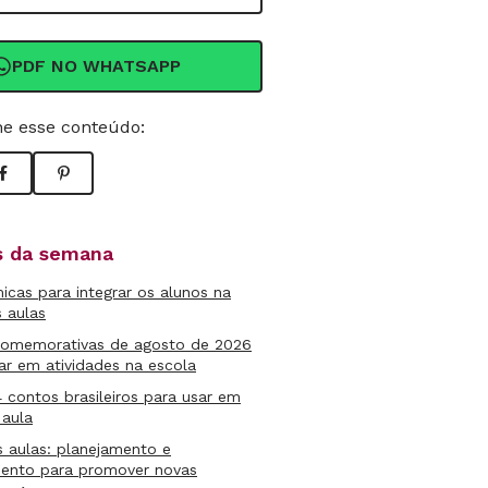
PDF NO WHATSAPP
e esse conteúdo:
as da semana
micas para integrar os alunos na
s aulas
comemorativas de agosto de 2026
ar em atividades na escola
4 contos brasileiros para usar em
 aula
s aulas: planejamento e
mento para promover novas