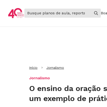
Boa
Ir para Cabeçalho
Ir para Menu
Ir para conteúdo principal
Ir para Rodapé
Início
Jornalismo
Jornalismo
O ensino da oração s
um exemplo de prát