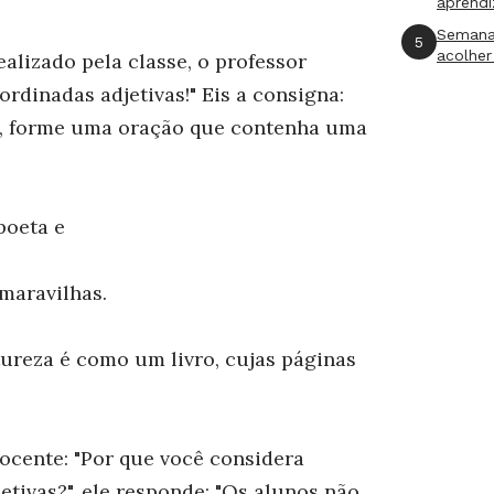
aprend
Semana
5
acolher
ealizado pela classe, o professor
rdinadas adjetivas!" Eis a consigna:
o, forme uma oração que contenha uma
poeta e
 maravilhas.
atureza é como um livro, cujas páginas
cente: "Por que você considera
tivas?", ele responde: "Os alunos não