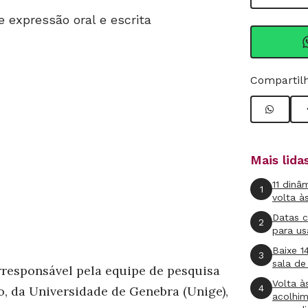
 expressão oral e escrita
Compartilh
Mais lid
11 dinâ
1
volta à
Datas 
2
para us
Baixe 1
3
sala de
rresponsável pela equipe de pesquisa
Volta à
4
, da Universidade de Genebra (Unige),
acolhi