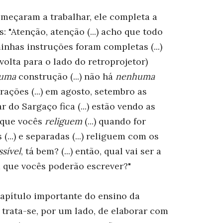
meçaram a trabalhar, ele completa a
 "Atenção, atenção (...) acho que todo
nhas instruções foram completas (...)
 volta para o lado do retroprojetor)
huma
construção (...) não há
nenhuma
rações (...) em agosto, setembro as
 do Sargaço fica (...) estão vendo as
é que vocês
religuem
(...) quando for
 (...) e separadas (...) religuem com os
ssível
, tá bem? (...) então, qual vai ser a
a que vocês poderão escrever?"
capítulo importante do ensino da
 trata-se, por um lado, de elaborar com