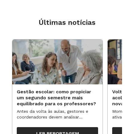
Últimas notícias
Gestão escolar: como propiciar
Volta às
um segundo semestre mais
acolhime
equilibrado para os professores?
novas ap
Antes da volta às aulas, gestores e
Momentos 
coordenadores devem analisar
ativa pode
resultados, definir prioridades e
para reorg
organizar ações para orientar o
propostas
LER REPORTAGEM