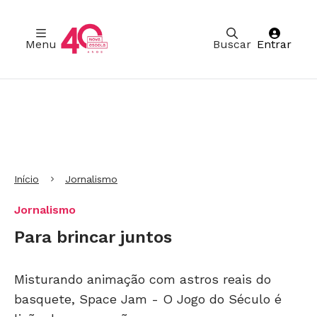
Menu
Buscar
Entrar
Ir para Cabeçalho
Ir para Menu
Ir para conteúdo principal
Ir para Rodapé
Início
Jornalismo
Jornalismo
Para brincar juntos
Misturando animação com astros reais do
basquete, Space Jam - O Jogo do Século é