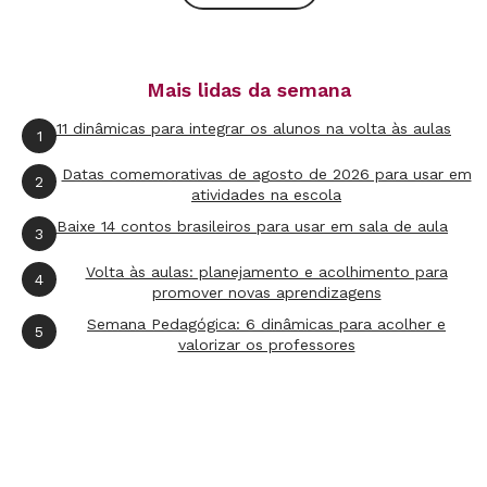
Avaliação
Avaliar a participação e a motivação em
Mais lidas da semana
cooperar durante o jogo.
11 dinâmicas para integrar os alunos na volta às aulas
1
Divulgação. Arte Nova Escola
Datas comemorativas de agosto de 2026 para usar em
2
atividades na escola
Baixe 14 contos brasileiros para usar em sala de aula
3
Volta às aulas: planejamento e acolhimento para
4
promover novas aprendizagens
Semana Pedagógica: 6 dinâmicas para acolher e
5
valorizar os professores