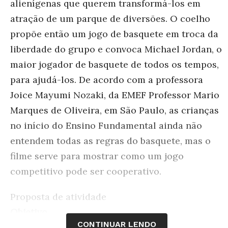
alienígenas que querem transformá-los em
atração de um parque de diversões. O coelho
propõe então um jogo de basquete em troca da
liberdade do grupo e convoca Michael Jordan, o
maior jogador de basquete de todos os tempos,
para ajudá-los. De acordo com a professora
Joice Mayumi Nozaki, da EMEF Professor Mario
Marques de Oliveira, em São Paulo, as crianças
no início do Ensino Fundamental ainda não
entendem todas as regras do basquete, mas o
filme serve para mostrar como um jogo
competitivo pode ser cooperativo.
Proposta de atividade
Objetivo
CONTINUAR LENDO
Participar de jogos que envolvem cooperação e