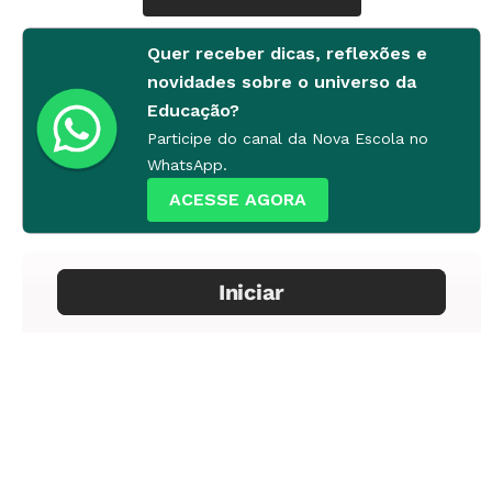
trabalho em grupo.
Quer receber dicas, reflexões e
novidades sobre o universo da
Conteúdo
Educação?
Introdução aos esportes coletivos.
Participe do canal da Nova Escola no
WhatsApp.
Trechos selecionados
ACESSE AGORA
Aqueles em que Michael Jordan e os astros do
basquete se divertem sem compromisso, logo
no começo do filme (00m35s a 5m58s), e o jogo
final, quando o time de Pernalonga e Jordan
enfrenta os alienígenas no Jogo do Século
(49m58s a 01h14m12s).
Atividade