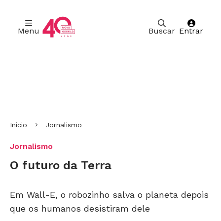
Menu
Buscar
Entrar
Ir para Cabeçalho
Ir para Menu
Ir para conteúdo principal
Ir para Rodapé
Início
Jornalismo
Jornalismo
O futuro da Terra
Em Wall-E, o robozinho salva o planeta depois
que os humanos desistiram dele