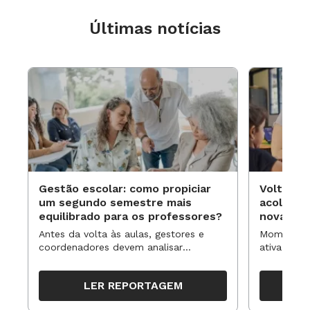
Últimas notícias
Gestão escolar: como propiciar
Volta às
um segundo semestre mais
acolhime
equilibrado para os professores?
novas ap
Antes da volta às aulas, gestores e
Momentos 
coordenadores devem analisar
ativa pode
resultados, definir prioridades e
para reorg
organizar ações para orientar o
propostas
LER REPORTAGEM
trabalho pedagógico ao longo do
período