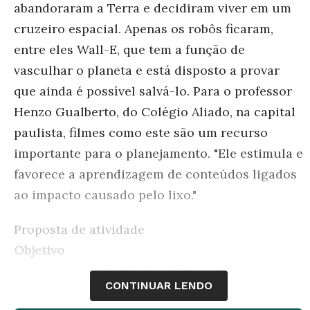
abandoraram a Terra e decidiram viver em um
cruzeiro espacial. Apenas os robôs ficaram,
entre eles Wall-E, que tem a função de
vasculhar o planeta e está disposto a provar
que ainda é possível salvá-lo. Para o professor
Henzo Gualberto, do Colégio Aliado, na capital
paulista, filmes como este são um recurso
importante para o planejamento. "Ele estimula e
favorece a aprendizagem de conteúdos ligados
ao impacto causado pelo lixo."
Proposta de atividade
Objetivo
Aprimorar a capacidade crítica a respeito das
CONTINUAR LENDO
demandas da população mundial por produtos