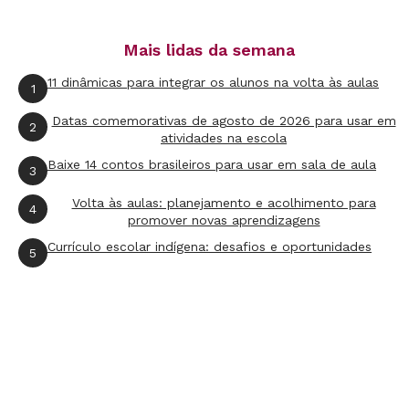
pontos indicados pela classe. Sistematize no
quadro as principais conclusões da garotada
Mais lidas da semana
sobre o tema.
11 dinâmicas para integrar os alunos na volta às aulas
1
Avaliação
Datas comemorativas de agosto de 2026 para usar em
2
atividades na escola
Observe a participação dos estudantes durante
Baixe 14 contos brasileiros para usar em sala de aula
os debates e se os conteúdos tratados foram
3
compreendidos por todos.
Volta às aulas: planejamento e acolhimento para
4
promover novas aprendizagens
Divulgação. Arte Nova Escola
Currículo escolar indígena: desafios e oportunidades
5