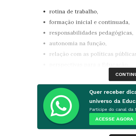
rotina de trabalho,
formação inicial e continuada,
responsabilidades pedagógicas,
autonomia na função,
relação com as políticas pública
perspectivas para a Educação
CONTIN
formas de seleção para o cargo.
Quer receber dic
No dia a dia, os diretores passam mu
universo da Edu
administrativas - e pouco tempo com
Participe do canal da
pesquisa, 90% verificam a produção 
ACESSE AGORA
vale para a supervisão dos serviços 
lápis e papel (63%) e a conferência d