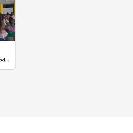
pode
ento