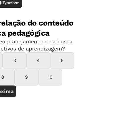
mpenhadas diariamente, 92% afirmam
 para receber os alunos na porta e 89%
e os funcionários e a comunidade.
es semanais entre os professores e a
onhecem que nunca olham os cadernos
ução da aprendizagem.
colar oferecidos pelas redes
 trabalho na escola.
s diretores por aulas de como
ão dadas em sua formação inicial de
onhece que tem negligenciado as
a aprova a rotina que adota.