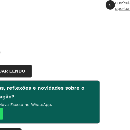
Currícu
5
oportu
s,
UAR LENDO
as, reflexões e novidades sobre o
ito tempo cuidando de tarefas
cação?
 questões pedagógicas. Segundo a
 Nova Escola no WhatsApp.
da merenda todos os dias. O mesmo
de limpeza (84%), o fornecimento de
as condições das carteiras (58%).