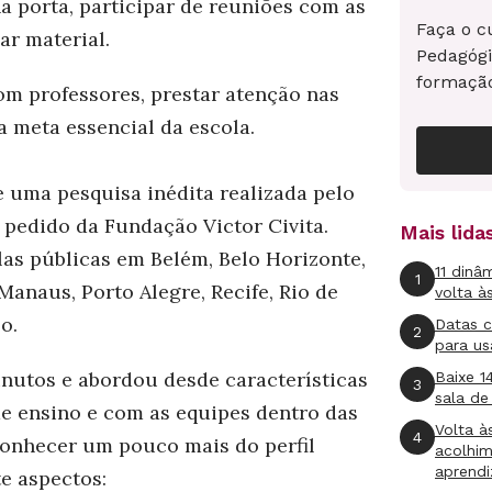
na porta, participar de reuniões com as
Faça o c
ar material.
Pedagógi
formaçã
m professores, prestar atenção nas
a meta essencial da escola.
e uma pesquisa inédita realizada pelo
 pedido da Fundação Victor Civita.
Mais lid
as públicas em Belém, Belo Horizonte,
11 dinâ
1
 Manaus, Porto Alegre, Recife, Rio de
volta à
o.
Datas 
2
para us
nutos e abordou desde características
Baixe 1
3
sala de
de ensino e com as equipes dentro das
Volta à
4
conhecer um pouco mais do perfil
acolhi
aprend
te aspectos: