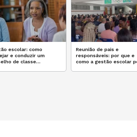
ão escolar: como
Reunião de pais e
ejar e conduzir um
responsáveis: por que e
elho de classe
como a gestão escolar 
icipativo
potencializar esse mom
pela nota baixa no Ideb é do governo e
onsável
 do gestor escolar