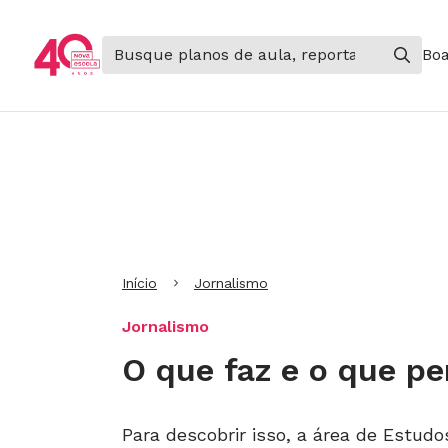
Boa
Ir para Cabeçalho
Ir para Menu
Ir para conteúdo principal
Ir para Rodapé
Início
Jornalismo
Jornalismo
O que faz e o que pe
Para descobrir isso, a área de Estudo