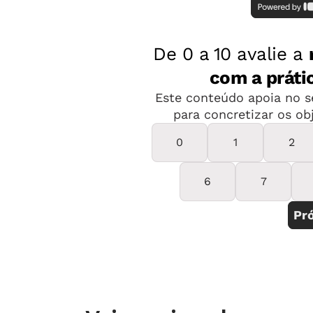
Ainda entre as tarefas que são dese
dedicar tempo para atender pais, 74%
para observar o relacionamento entr
Porém 50% não acompanham as reuniõ
coordenação pedagógica. E 25% rec
dos estudantes para verificar a evol
89% dizem que os cursos de gestão es
contribuíram muito para melhorar seu
O número reforça a forte demanda do
gerir uma unidade escolar, que não s
educador.
Uma parte dos diretores ouvidos rec
atividades pedagógicas, mas a maiori