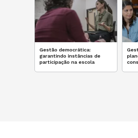
Gestão democrática:
Gest
garantindo instâncias de
plan
participação na escola
cons
part
Quem é o responsável
A maioria diz que a responsabilidade 
o diretor aparece como o menos resp
Formação e responsabilidade