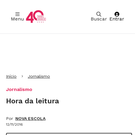
Menu
Buscar
Entrar
Ir para Cabeçalho
Ir para Menu
Ir para conteúdo principal
Ir para Rodapé
Início
Jornalismo
Jornalismo
Hora da leitura
Por
NOVA ESCOLA
12/11/2016