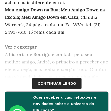
acham mais diferente em si.
Meu Amigo Down na Rua; Meu Amigo Down na
Escola; Meu Amigo Down em Casa
, Claudia
Werneck, 24 págs. cada um, Ed. WVA, tel. (21)
2493-7610, 15 reais cada um
Ver e enxergar
A história de Rodrigo é contada pelo seu
melhor amigo, André, o primeiro a perceber que
ele era cego, mas podia enxergar tudo. O autor
não vê desde bebê, mas cresceu empinando
CONTINUAR LENDO
pipa e brincando de carrinho de rolimã. Só mais
tarde conheceu o preconceito e viu que em
Quer receber dicas, reflexões e
parte ele se deve à desinformação.
novidades sobre o universo da
Em classe
O livro é um guia prático que inspira
Educação?