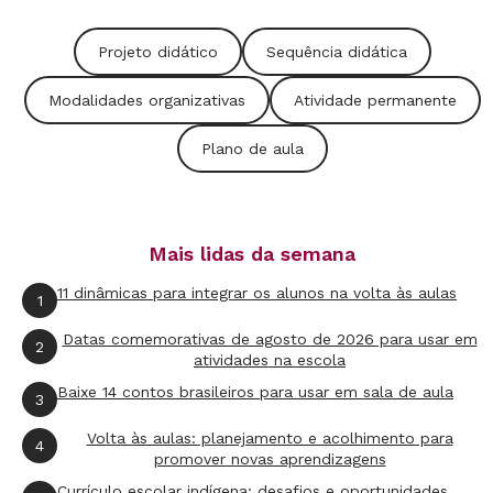
desenvolvam comportamentos leitores. Ao
Projeto didático
Sequência didática
planejar esse tipo de tarefa, é essencial saber o
que se quer alcançar, que materiais usar e
Modalidades organizativas
Atividade permanente
quanto tempo tudo vai durar. Vale sempre
Plano de aula
contar para as crianças que a atividade em
questão será recorrente - ao longo do semestre
ou mesmo do ano todo.
Mais lidas da semana
Já a sequência didática é um conjunto de
11 dinâmicas para integrar os alunos na volta às aulas
1
propostas com ordem crescente de dificuldade.
Datas comemorativas de agosto de 2026 para usar em
2
Cada passo permite que o próximo seja
atividades na escola
realizado. Os objetivos são focar conteúdos
Baixe 14 contos brasileiros para usar em sala de aula
3
mais específicos, com começo, meio e fim (por
Volta às aulas: planejamento e acolhimento para
4
exemplo, a regularidade ortográfica). Em sua
promover novas aprendizagens
Currículo escolar indígena: desafios e oportunidades