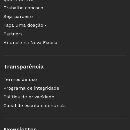
didática de um mês de duração, com
Trabalhe conosco
complexidade progressiva. Enquanto testam os
Seja parceiro
jeitos de pintar, os alunos desenvolvem a
Faça uma doação •
individualidade de criação em atividades
Partners
permanentes
Anuncie na Nova Escola
Língua Portuguesa
Projeto para fazer um jornal da classe prevê
Transparência
muita leitura
Termos de uso
Programa de integridade
Política de privacidade
Canal de escuta e denúncia
Newsletter