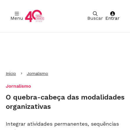
Menu
Buscar
Entrar
Ir para Cabeçalho
Ir para Menu
Ir para conteúdo principal
Ir para Rodapé
Início
Jornalismo
Jornalismo
O quebra-cabeça das modalidades
organizativas
Integrar atividades permanentes, sequências