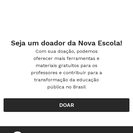
Seja um doador da Nova Escola!
Com sua doação, podemos
oferecer mais ferramentas e
materiais gratuitos para os
professores e contribuir para a
transformação da educação
pública no Brasil
No 1º e 2º ano do Ensino Fundamental, as aulas
de Arte podem ser planejadas com se-quências
DOAR
didáticas. A que trata da pintura, com duração
de aproximadamente um mês, pode iniciar o
trabalho. Antes de mais nada, o professor