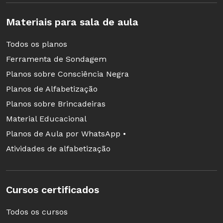
sugere a respeito do assunto do poema?") e a
Materiais para sala de aula
identificação do contexto de produção ("Quem
é o autor? Já leram alguma obra escrita por
Todos os planos
ele? Sabem algo da época e do lugar onde ele
Ferramenta de Sondagem
vivia?")
Planos sobre Consciência Negra
Planos de Alfabetização
Planos sobre Brincadeiras
Nas crônicas, destaque para as expressões da
Material Educacional
oralidade
Planos de Aula por WhatsApp •
Depois que todos leram o texto
Atividades de alfabetização
silenciosamente e um aluno o fez em voz alta
para a classe, é a vez de Gomes. "Fico atento às
Cursos certificados
pausas desnecessárias ou a reações de
estranhamento dos alunos. É um momento
Todos os cursos