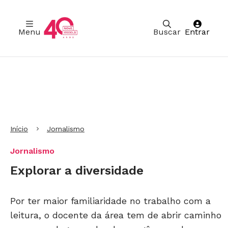
Menu
Buscar
Entrar
Ir para Cabeçalho
Ir para Menu
Ir para conteúdo principal
Ir para Rodapé
Início
Jornalismo
Jornalismo
Explorar a diversidade
Por ter maior familiaridade no trabalho com a
leitura, o docente da área tem de abrir caminho