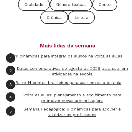
Oralidade
Gênero textual
Conto
A atividade começa com perguntas que possam
fornecer ideias sobre o tema e a opinião do
Crônica
Leitura
autor: o que o órgão de imprensa que estamos
analisando costuma publicar? Qual sua linha
editorial? O que o título sugere em termos de
Mais lidas da semana
assunto e de opinião?
11 dinâmicas para integrar os alunos na volta às aulas
1
Datas comemorativas de agosto de 2026 para usar em
A seguir, a docente parte para a leitura
2
atividades na escola
compartilhada com objetivos claros: entender
Baixe 14 contos brasileiros para usar em sala de aula
3
qual a opinião defendida e os argumentos que a
Volta às aulas: planejamento e acolhimento para
sustentam. Para isso, ajuda muito orientar a
4
promover novas aprendizagens
classe com um roteiro bem estruturado. Os
Semana Pedagógica: 6 dinâmicas para acolher e
5
textos mais difíceis merecem uma exploração
valorizar os professores
parágrafo a parágrafo, analisando a forma como
se organizam (em geral, primeiro vem a questão