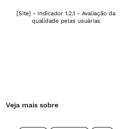
Nos textos opinativos, o conteúdo ganha relevo
Artigos e editoriais são, possivelmente, os
gêneros que deixam mais claro que não existe
escrita neutra. Para lê-los criticamente, é
preciso que o leitor se mantenha atento a
determinadas escolhas nos textos, pistas que
acabam revelando as posições do autor. Essa
preocupação guia o trabalho de leitura e
crítica de jornais e revistas que a professora
Iranez Ponsoni Martins, da EMEF Ângela
Pellegrini Paludo, em Nova Prata, a 180
Veja mais sobre
quilômetros de Porto Alegre, realiza com os
estudantes de 8ª série.