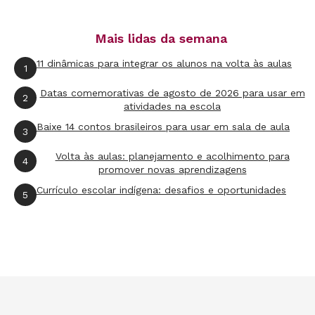
e relê inúmeras vezes.
Mais lidas da semana
11 dinâmicas para integrar os alunos na volta às aulas
1
Livro infantil que se preza deve ter "moral da
Datas comemorativas de agosto de 2026 para usar em
2
história"?
atividades na escola
Baixe 14 contos brasileiros para usar em sala de aula
3
TATIANA
Não gosto disso. Uma vez, a dona
Volta às aulas: planejamento e acolhimento para
Benta contou uma história cuja moral era "fazer
4
promover novas aprendizagens
o bem sem olhar a quem". A Emília discordou:
Currículo escolar indígena: desafios e oportunidades
5
"Para os maus, pau!". Que me desculpe a Capitu
(personagem do romance
Dom Casmurro
, de
Machado de Assis), mas a Emília é a mulher
mais inteligente do Brasil! E, além de tudo, é
mágica! Eu queria ser mágica. Queria ser uma
bruxa. Mas bruxa bonita, como a madrasta da