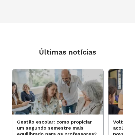
Últimas notícias
Gestão escolar: como propiciar
Volta às
um segundo semestre mais
acolhime
equilibrado para os professores?
novas ap