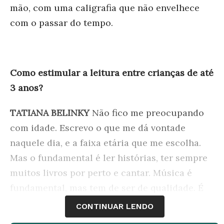
mão, com uma caligrafia que não envelhece
com o passar do tempo.
Como estimular a leitura entre crianças de até
3 anos?
TATIANA BELINKY
Não fico me preocupando
com idade. Escrevo o que me dá vontade
naquele dia, e a faixa etária que me escolha.
Mas o fundamental é ler histórias, ter sempre
muitos livros por perto e cantar. Música é
fundamental, mas tem de ser de qualidade. É
por isso que, no mundo inteiro, existem as
CONTINUAR LENDO
músicas de acalanto. Elas são feitas para