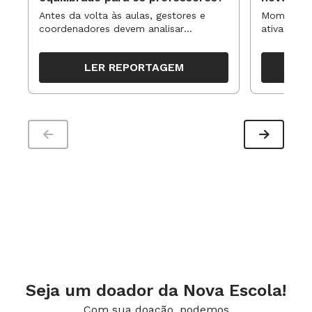
Antes da volta às aulas, gestores e
Momentos 
coordenadores devem analisar
ativa pode
resultados, definir prioridades e
para reorg
organizar ações para orientar o
propostas
LER REPORTAGEM
trabalho pedagógico ao longo do
período
Seja um doador da Nova Escola!
Com sua doação, podemos