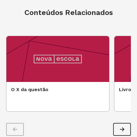
Branca de Neve.
Conteúdos Relacionados
Foto: Fabiano Ramos
O X da questão
Livro p