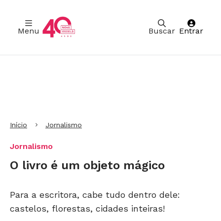
Menu
Buscar
Entrar
Ir para Cabeçalho
Ir para Menu
Ir para conteúdo principal
Ir para Rodapé
Início
Jornalismo
Jornalismo
O livro é um objeto mágico
Para a escritora, cabe tudo dentro dele:
castelos, florestas, cidades inteiras!