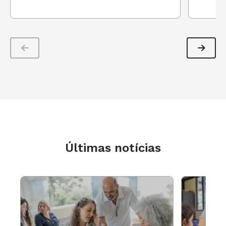
GESTÃO ESCOLAR. Na próxima terça, dia
26/julho, às 14h, vamos conversar sobre os
prazeres e as angústias de quem trabalha com
alfabetização. Clique
aqui
para saber mais!
Um beijo, bom descanso e até a próxima
segunda-feira,
Últimas notícias