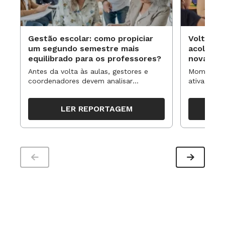
Gestão escolar: como propiciar
Volta às
um segundo semestre mais
acolhime
equilibrado para os professores?
novas ap
Antes da volta às aulas, gestores e
Momentos 
coordenadores devem analisar
ativa pode
resultados, definir prioridades e
para reorg
organizar ações para orientar o
propostas
LER REPORTAGEM
trabalho pedagógico ao longo do
período