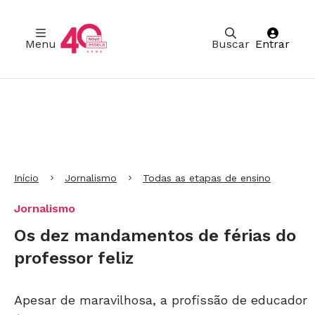
Menu
Buscar
Entrar
Ir para Cabeçalho
Ir para Menu
Ir para conteúdo principal
Ir para Rodapé
Início
Jornalismo
Todas as etapas de ensino
Jornalismo
Os dez mandamentos de férias do
professor feliz
Apesar de maravilhosa, a profissão de educador