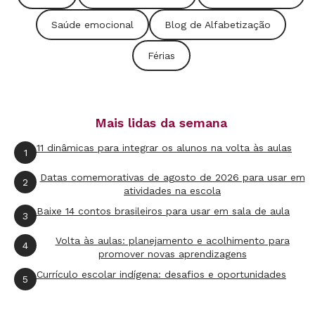
Pensar sobre como permanecer alegre e fazer
Saúde emocional
Blog de Alfabetização
outros felizes é altamente recomendável!
Férias
- Também é essencial aproveitar o momento
para a avaliação da saúde, com exames e
consultas médicas,
Mais lidas da semana
- É imprescindível curtir as pessoas que
11 dinâmicas para integrar os alunos na volta às aulas
1
amamos, seja no cinema, em viagens,
Datas comemorativas de agosto de 2026 para usar em
2
acampamentos, parques ou praças públicas
atividades na escola
com muita luz do sol (
veja
as dicas de viagens
Baixe 14 contos brasileiros para usar em sala de aula
3
de outros professores).
Volta às aulas: planejamento e acolhimento para
4
promover novas aprendizagens
-É recomendável evitar falar de assuntos que
Currículo escolar indígena: desafios e oportunidades
5
causem preocupações. Se for irresistível, que o
discurso seja breve!