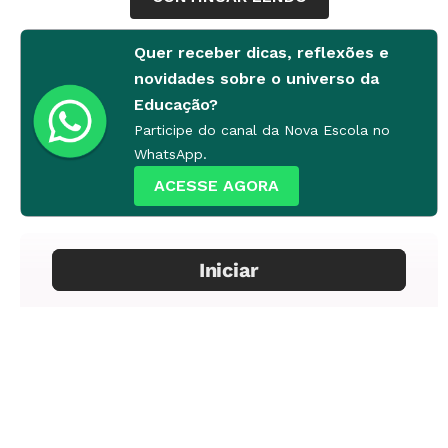
Então, fica estabelecido que:
Quer receber dicas, reflexões e
- O recesso escolar é um direito sagrado e
novidades sobre o universo da
absoluto de descanso de todos os educadores
Educação?
do Brasil.
Participe do canal da Nova Escola no
WhatsApp.
- É proibido o uso de verbos imperativos, de
ACESSE AGORA
vozes alteradas, a não ser que sejam
gargalhadas e cantorias em momentos de
alegria (assista ao divertido
vídeo
que mostra
uma professora brigando com seu namorado
como se estivesse em sala de aula).
- Não é aceita a proximidade com máquinas
como as reprodutoras de atividades escolares,
a não ser que sejam câmeras fotográficas para