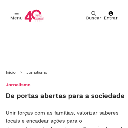
Menu
Buscar
Entrar
Ir para Cabeçalho
Ir para Menu
Ir para conteúdo principal
Ir para Rodapé
Início
Jornalismo
Jornalismo
De portas abertas para a sociedade
Unir forças com as famílias, valorizar saberes
locais e encadear ações para o