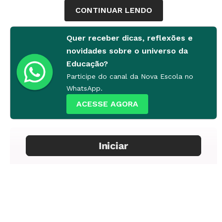
EMEF Alfredo Spier. Foto: Tamires Kopp
CONTINUAR LENDO
Quer receber dicas, reflexões e
novidades sobre o universo da
Educação?
Participe do canal da Nova Escola no
WhatsApp.
ACESSE AGORA
Turma feliz: no Rio Grande do Sul, um
projeto para o ensino de flauta
desenvolvido em parceria com uma
instituição de crédito mudou o clima na
EMEF Alfredo Spier. Foto: Tamires Kopp
Em lista
3/6