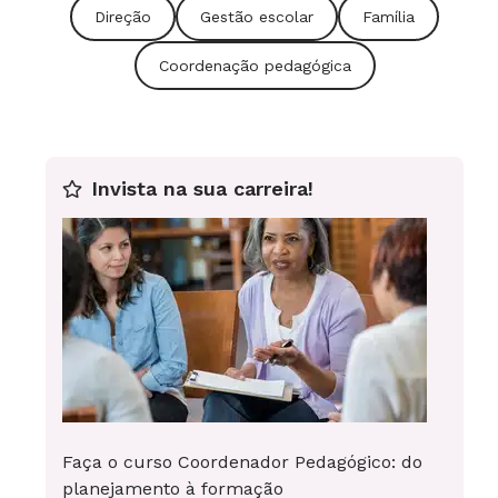
Direção
Gestão escolar
Família
cartazes educativos ajudaram a construir
uma nova realidade educacional. Foto: Leo
Coordenação pedagógica
Drumond
Em lista
4/6
Invista na sua carreira!
6 fotos
Valorizando os saberes da família: visitas
de educadores à casa dos alunos diminuiu
a evasão e melhorou a aprendizagem. Foto:
Gustavo Moura
Faça o curso Coordenador Pedagógico: do
planejamento à formação