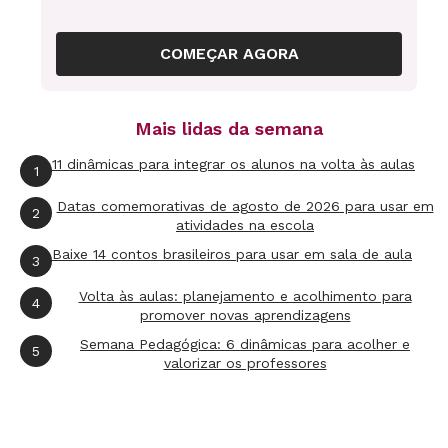
COMEÇAR AGORA
Valorizando os saberes da família: visitas
Mais lidas da semana
de educadores à casa dos alunos diminuiu
a evasão e melhorou a aprendizagem. Foto:
11 dinâmicas para integrar os alunos na volta às aulas
1
Gustavo Moura
Datas comemorativas de agosto de 2026 para usar em
2
Em lista
atividades na escola
Baixe 14 contos brasileiros para usar em sala de aula
5/6
3
6 fotos
Volta às aulas: planejamento e acolhimento para
4
Para todos: enquanto os alunos da EM Prof.
promover novas aprendizagens
Semana Pedagógica: 6 dinâmicas para acolher e
Odilon Santiago assistem a aulas de
5
valorizar os professores
reforço dinâmicas, suas mães aproveitam
as oficinas de arte. Foto: Maisa Prado