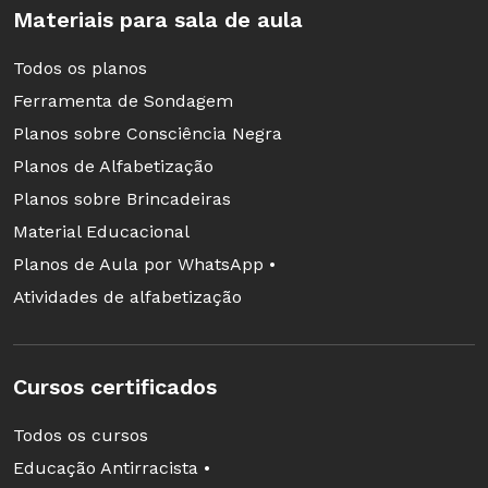
Materiais para sala de aula
mais da laje, eles se machucam no judô",
orgulha-se a diretora. Como reflexo, a
Todos os planos
população também passou a enxergar os
Ferramenta de Sondagem
alunos de forma diferente. "Se antes tinham
Planos sobre Consciência Negra
medo ou dó dos meninos, agora os olham com
Planos de Alfabetização
admiração. Eles, por sua vez, se sentem mais
Planos sobre Brincadeiras
capazes", festeja Aparecida.
Material Educacional
Planos de Aula por WhatsApp •
Atividades de alfabetização
Muros que caem
Cursos certificados
"Devemos motivar as famílias a perguntar sobre
Todos os cursos
as atividades feitas durante o dia, a olhar o
Educação Antirracista •
caderno, a ler junto, a ajudar na tomada de