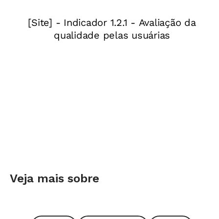
6 fotos
Participação comunitária: na EM Prof.
Daniel Alvarenga, em Belo Horizonte,
cartazes educativos ajudaram a construir
uma nova realidade educacional. Foto: Leo
Drumond
Veja mais sobre
Participação comunitária: na EM Prof.
Daniel Alvarenga, em Belo Horizonte,