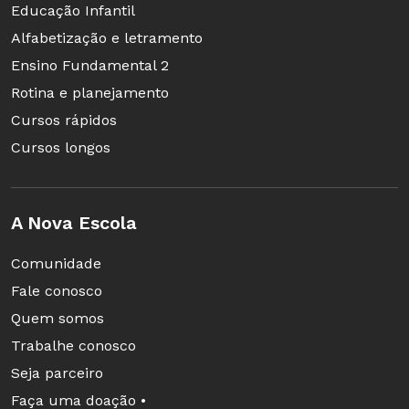
Educação Infantil
decisões."
Alfabetização e letramento
Ensino Fundamental 2
Rotina e planejamento
Cursos rápidos
Cursos longos
A Nova Escola
Comunidade
Fale conosco
Quem somos
Trabalhe conosco
Macaé Evaristo, secretária adjunta de Educação
Seja parceiro
de Belo Horizonte
Faça uma doação •