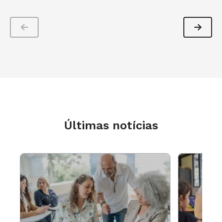
Veneza recuperam o cerrado em
Divinópolis. Foto: Maisa Prado
Últimas notícias
Projeto ambiental: alunos da EM Prof.
Veneza recuperam o cerrado em
Divinópolis. Foto: Maisa Prado
Em lista
Aparecida Augusta de Oliveira Decat, diretora
da EM Ulisses Guimarães, na periferia de Belo