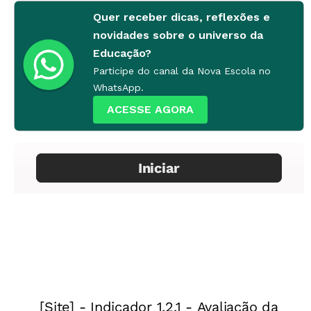
centrar-se na aprendizagem. Sugiro a leitura de
Quer receber dicas, reflexões e
Um Panorama Geral da Violência na Escola e o
novidades sobre o universo da
Que Se Faz para Combatê-la
, de Luciene
Educação?
Tognetta e colegas.
Há uma resenha disponível
Participe do canal da Nova Escola no
WhatsApp.
aqui
.
ACESSE AGORA