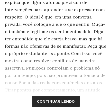
explica que alguns alunos precisam de
intervenções para aprender a se expressar com
respeito. O ideal é que, em uma conversa
privada, você coloque a ele o que sentiu. Ouça-
o também e legitime os sentimentos dele. Diga
ter entendido que ele esteja bravo, mas que há
formas não ofensivas de se manifestar. Peça que
o próprio estudante as aponte. Com isso, você
mostra como resolver conflitos de maneira
assertiva. Punições controlam o problema só
por um tempo, pois não promovem a tomada de
consciência das reais consequências dos atos.
Tirar pontos por comportamento, um atitude
comum, é um uso abusivo do nosso poder e
CONTINUAR LENDO
desvirtua o processo de avaliação, que deve