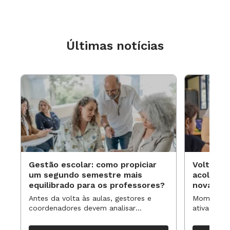
Últimas notícias
Gestão escolar: como propiciar
Volta às
um segundo semestre mais
acolhime
equilibrado para os professores?
novas ap
Antes da volta às aulas, gestores e
Momentos 
coordenadores devem analisar
ativa pode
resultados, definir prioridades e
para reorg
organizar ações para orientar o
propostas