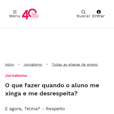
Menu
Buscar
Entrar
Ir para Cabeçalho
Ir para Menu
Ir para conteúdo principal
Ir para Rodapé
Início
Jornalismo
Todas as etapas de ensino
Jornalismo
O que fazer quando o aluno me
xinga e me desrespeita?
E agora, Telma? - Respeito