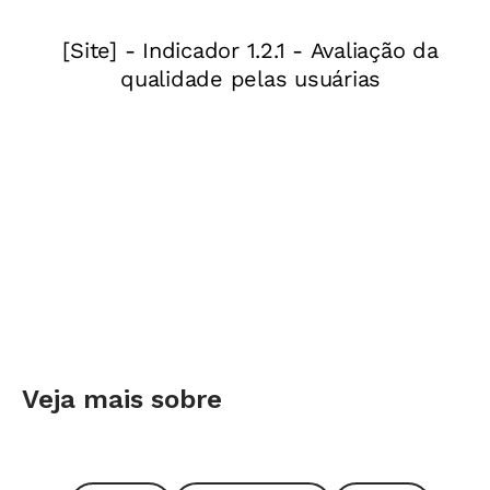
6 fotos
Participação comunitária: na EM Prof.
Daniel Alvarenga, em Belo Horizonte,
cartazes educativos ajudaram a construir
uma nova realidade educacional. Foto: Leo
Drumond
Veja mais sobre
Participação comunitária: na EM Prof.
Daniel Alvarenga, em Belo Horizonte,