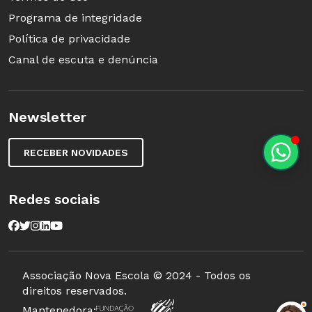
Programa de integridade
decisões."
Política de privacidade
Canal de escuta e denúncia
Newsletter
RECEBER NOVIDADES
Redes sociais
Macaé Evaristo, secretária adjunta de Educação
Associação Nova Escola © 2024 - Todos os
de Belo Horizonte
direitos reservados.
Mantenedora: