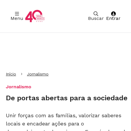
Menu
Buscar
Entrar
Ir para Cabeçalho
Ir para Menu
Ir para conteúdo principal
Ir para Rodapé
Início
Jornalismo
Jornalismo
De portas abertas para a sociedade
Unir forças com as famílias, valorizar saberes
locais e encadear ações para o