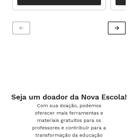
Veneza recuperam o cerrado em
período
Divinópolis. Foto: Maisa Prado
Projeto ambiental: alunos da EM Prof.
Seja um doador da Nova Escola!
Veneza recuperam o cerrado em
Divinópolis. Foto: Maisa Prado
Com sua doação, podemos
oferecer mais ferramentas e
Em lista
materiais gratuitos para os
Aparecida Augusta de Oliveira Decat, diretora
professores e contribuir para a
da EM Ulisses Guimarães, na periferia de Belo
transformação da educação