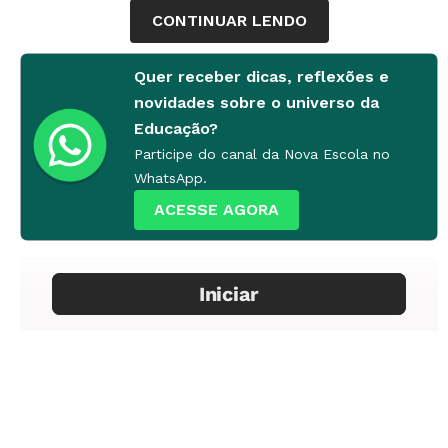
EMEF Alfredo Spier. Foto: Tamires Kopp
CONTINUAR LENDO
Quer receber dicas, reflexões e
novidades sobre o universo da
Educação?
Participe do canal da Nova Escola no
WhatsApp.
ACESSE AGORA
Turma feliz: no Rio Grande do Sul, um
projeto para o ensino de flauta
desenvolvido em parceria com uma
instituição de crédito mudou o clima na
EMEF Alfredo Spier. Foto: Tamires Kopp
Em lista
3/6