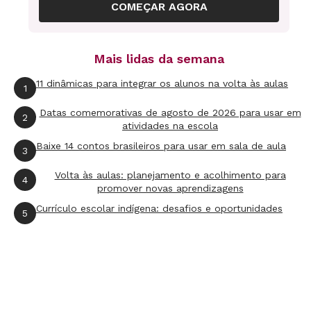
COMEÇAR AGORA
Mais lidas da semana
Valorizando os saberes da família: visitas
11 dinâmicas para integrar os alunos na volta às aulas
1
de educadores à casa dos alunos diminuiu
a evasão e melhorou a aprendizagem. Foto:
Datas comemorativas de agosto de 2026 para usar em
2
atividades na escola
Gustavo Moura
Baixe 14 contos brasileiros para usar em sala de aula
3
Em lista
Volta às aulas: planejamento e acolhimento para
5/6
4
promover novas aprendizagens
6 fotos
Currículo escolar indígena: desafios e oportunidades
5
Para todos: enquanto os alunos da EM Prof.
Odilon Santiago assistem a aulas de
reforço dinâmicas, suas mães aproveitam
as oficinas de arte. Foto: Maisa Prado