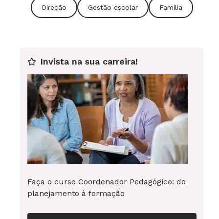
Direção
Gestão escolar
Família
cartazes educativos ajudaram a construir
uma nova realidade educacional. Foto: Leo
Drumond
Em lista
Invista na sua carreira!
4/6
6 fotos
Valorizando os saberes da família: visitas
de educadores à casa dos alunos diminuiu
a evasão e melhorou a aprendizagem. Foto:
Gustavo Moura
Faça o curso Coordenador Pedagógico: do
planejamento à formação