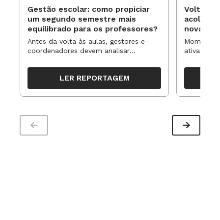
Gestão escolar: como propiciar
Volta às
um segundo semestre mais
acolhime
equilibrado para os professores?
novas ap
Antes da volta às aulas, gestores e
Momentos 
coordenadores devem analisar
ativa pode
resultados, definir prioridades e
para reorg
organizar ações para orientar o
propostas
LER REPORTAGEM
trabalho pedagógico ao longo do
período