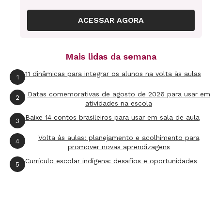
Livros Digitais
ACESSAR AGORA
Desenvolvido pelo Instituto Paramitas, onde os
alunos podem avançar na alfabetização criando
Mais lidas da semana
e compartilhando suas próprias histórias. Este
11 dinâmicas para integrar os alunos na volta às aulas
1
programa permite escolher quatro layouts,
adicionando fotos, ilustrações e textos,
Datas comemorativas de agosto de 2026 para usar em
2
atividades na escola
despertando as crianças para o
Baixe 14 contos brasileiros para usar em sala de aula
3
desenvolvimento da leitura e da escrita ao
interagirem com a ferramenta.
Volta às aulas: planejamento e acolhimento para
4
promover novas aprendizagens
Cord Org
Currículo escolar indígena: desafios e oportunidades
5
E que tal introduzir as crianças nos primeiros
passos de programação de uma forma lúdica e
interativa? A proposta do software é mostrar