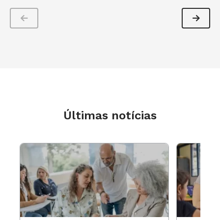
O ambiente digital contribui para o processo de
alfabetização, além de oferecer ótimas práticas
educativas para que isso ocorra. O lúdico é
muito importante para o desenvolvimento
integral dos nossos pequenos.
E você, querido (a) professor (a), tem dica de
alguma ferramenta interativa? Conte aqui nos
Últimas notícias
comentários! Compartilhe conosco as suas
experiências.
Um grande abraço e até a próxima!