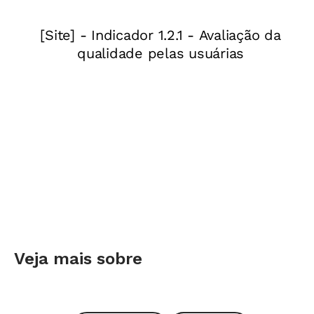
Escola games
Traz uma série de jogos educativos que
associam o lúdico. Os que mais se destacam
são o
Forme Palavras
, que simula um cenário
de uma fábrica e permite ao usuário acumular
pontos e mudar de fase, e
Voo Mágico
e
Alfabeto das Bolhas
, que possuem interação
de histórias.
Tux Paint
É um programa de código aberto criado
Veja mais sobre
especificamente para crianças. O nome Tux
vem do famoso e divertido pinguim do Linux,
que encoraja as crianças a se divertirem se