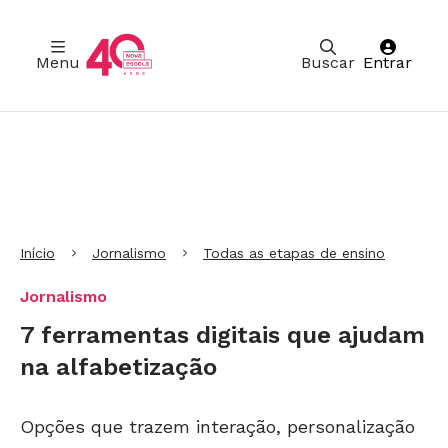
Menu
Buscar
Entrar
Ir para Cabeçalho
Ir para Menu
Ir para conteúdo principal
Ir para Rodapé
Início
Jornalismo
Todas as etapas de ensino
Jornalismo
7 ferramentas digitais que ajudam
na alfabetização
Opções que trazem interação, personalização