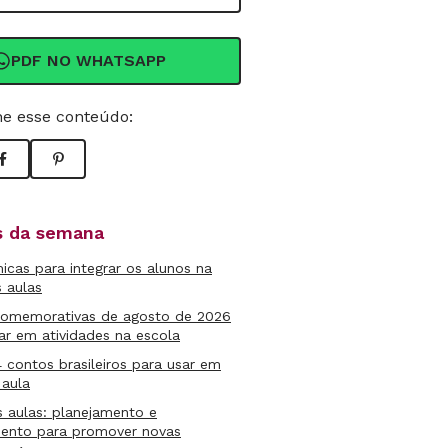
PDF NO WHATSAPP
e esse conteúdo:
as da semana
micas para integrar os alunos na
s aulas
comemorativas de agosto de 2026
ar em atividades na escola
4 contos brasileiros para usar em
 aula
s aulas: planejamento e
mento para promover novas