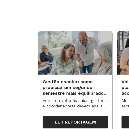
Gestão escolar: como
Vol
propiciar um segundo
pl
semestre mais equilibrado
ac
para os professores?
no
Antes da volta às aulas, gestores
Mom
e coordenadores devem analisar
esc
resultados, definir prioridades e
de 
organizar ações para orientar o
tem
LER REPORTAGEM
trabalho pedagógico ao longo
seg
do período