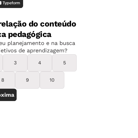
 prova prática, didática (em alguns
 edital completo para todas as