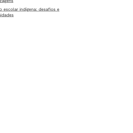
izagens
lo escolar indígena: desafios e
nidades