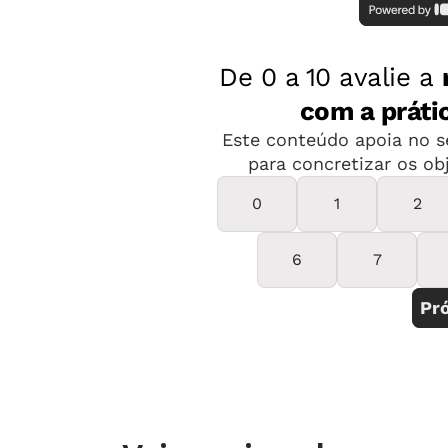
A seleção dos inscritos consistirá em
casos) e análise de títulos. Confira o
informações.