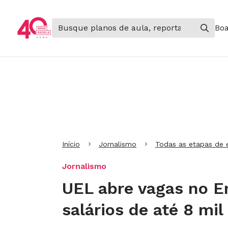
Boa
Ir para Cabeçalho
Ir para Menu
Ir para conteúdo principal
Ir para Rodapé
Início
Jornalismo
Todas as etapas de 
Jornalismo
UEL abre vagas no E
salários de até 8 mil