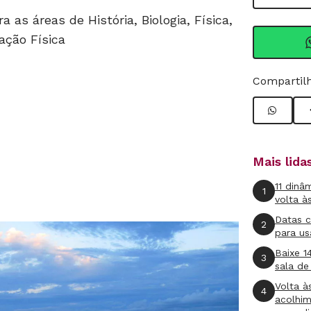
 as áreas de História, Biologia, Física,
ação Física
Compartilh
Mais lid
11 dinâ
1
volta à
Datas 
2
para us
Baixe 1
3
sala de
Volta à
4
acolhi