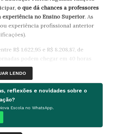
cipar,
o que dá chances a professores
 experiência no Ensino Superior
. As
u experiência profissional anterior
ificações).
tre R$ 1.622,95 e R$ 8.208,87, de
 jornadas podem chegar em 40 horas
tituição.
UAR LENDO
m Educação
as, reflexões e novidades sobre o
té o
dia 27 de outubro
, próxima sexta-
cação?
oalmente, ou via sedex, a
 Nova Escola no WhatsApp.
o referente à vaga escolhida. As taxas