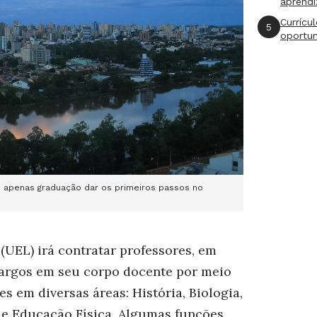
aprend
Currícu
5
oportu
m apenas graduação dar os primeiros passos no
(UEL) irá contratar professores, em
cargos em seu corpo docente por meio
s em diversas áreas: História, Biologia,
 e Educação Física. Algumas funções