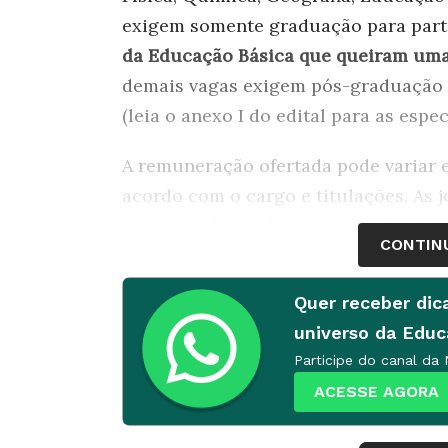
exigem somente graduação para parti
da Educação Básica que queiram uma
demais vagas exigem pós-graduação o
(leia o anexo I do edital para as espec
A remuneração ofertada pode variar en
acordo com o cargo e titulações. As
semanais, havendo necessidade da ins
CONTIN
LEIA MAIS:
Vagas e oportunidades e
Quer receber dic
As inscrições podem ser realizadas a
universo da Edu
feira. O candidato deve entregar pess
Participe do canal da
documentação exigida no departament
ACESSE AGORA
variam e podem chegar a R$ 234,54.