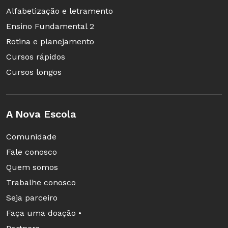
Alfabetização e letramento
pensar nas relações de dominação, que
Ensino Fundamental 2
geralmente são veladas. Não basta estar atento
Rotina e planejamento
nem usar discurso de doutrinação, punição.
Cursos rápidos
Tem que conhecer, tem que ter instrumento."
Cursos longos
A Nova Escola
Comunidade
Fale conosco
Quem somos
Trabalhe conosco
Seja parceiro
Faça uma doação •