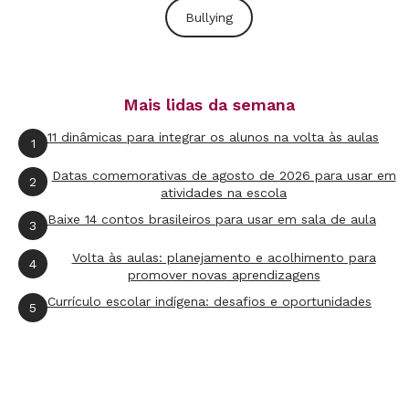
Bullying
Segundo ela,
é essencial que se compreenda o
problema em toda a sua profundidade
. Essa
visão implica em ações sistêmicas que não são
Mais lidas da semana
a curto prazo. "Tem que olhar para o lugar. O
que ele está indicando? Por que a escola não
11 dinâmicas para integrar os alunos na volta às aulas
1
está dando conta? Nós já tivemos o caso de
Datas comemorativas de agosto de 2026 para usar em
2
Realengo, que também tinha o bullying como
atividades na escola
fator. Ou seja, a polarização é muito danosa."
Baixe 14 contos brasileiros para usar em sala de aula
3
Volta às aulas: planejamento e acolhimento para
4
2) A escola nem sempre sabe do bullying
promover novas aprendizagens
Currículo escolar indígena: desafios e oportunidades
5
O desconhecimento entre os gestores e
professores pode acontecer porque o bullying é
feito sem que eles vejam. Os adultos inibem a
prática apenas quando estão por perto, mas ela