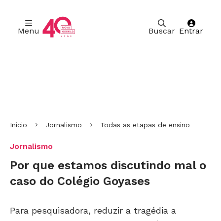
Menu
Buscar
Entrar
Ir para Cabeçalho
Ir para Menu
Ir para conteúdo principal
Ir para Rodapé
Início
Jornalismo
Todas as etapas de ensino
Jornalismo
Por que estamos discutindo mal o
caso do Colégio Goyases
Para pesquisadora, reduzir a tragédia a