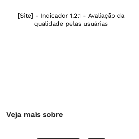
interessa agora é reconhecer a importância
adquirida pelo Enem e discutir como, em
função da natureza e da qualidade de suas
questões, poderá influir nas diferentes etapas
do nosso ensino.
Será cada vez melhor a sinalização dada pelo
Enem à Educação Básica se, na sua formulação,
apresentar situações-problema em contextos
reais e demandar linguagens e conhecimentos
que correspondam a recursos para a vida
social, para a construção cultural e para a
Veja mais sobre
trajetória profissional dos jovens. Isso não é
fácil, mas justifica-se o esforço pelo custo e