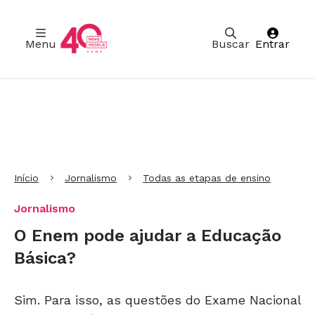
Menu
Buscar
Entrar
Ir para Cabeçalho
Ir para Menu
Ir para conteúdo principal
Ir para Rodapé
Início
Jornalismo
Todas as etapas de ensino
Jornalismo
O Enem pode ajudar a Educação
Básica?
Sim. Para isso, as questões do Exame Nacional