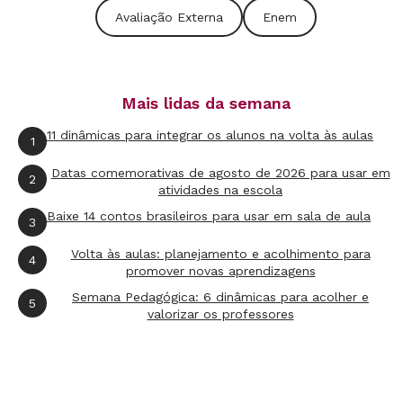
pela relevância de algo dirigido anualmente a
Avaliação Externa
Enem
milhões de jovens. Neste ano, há esperanças
nesse sentido, pois foi feito um convite geral a
professores para que contribuíssem na
Mais lidas da semana
preparação de um banco de questões, e os
docentes universitários que tiverem acesso a
11 dinâmicas para integrar os alunos na volta às aulas
1
elas talvez possam aproveitar para também
Datas comemorativas de agosto de 2026 para usar em
2
reformular alguns vestibulares.
atividades na escola
Baixe 14 contos brasileiros para usar em sala de aula
3
Se, pelo contrário, o Enem continuar com itens
Volta às aulas: planejamento e acolhimento para
4
sem situações-problema, com pretextos em
promover novas aprendizagens
lugar de contextos, com questões que possam
Semana Pedagógica: 6 dinâmicas para acolher e
5
valorizar os professores
ser respondidas pela mera exclusão de
alternativas absurdas e outras pedindo
informações que ninguém lamentaria esquecer