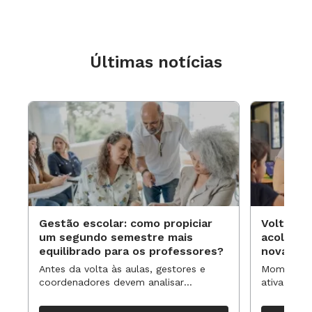
Últimas notícias
Gestão escolar: como propiciar
Volta às
um segundo semestre mais
acolhime
equilibrado para os professores?
novas ap
Antes da volta às aulas, gestores e
Momentos 
coordenadores devem analisar
ativa pode
resultados, definir prioridades e
para reorg
organizar ações para orientar o
propostas