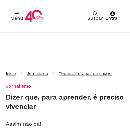
Menu
Buscar
Entrar
Ir para Cabeçalho
Ir para Menu
Ir para conteúdo principal
Ir para Rodapé
Início
Jornalismo
Todas as etapas de ensino
Jornalismo
Dizer que, para aprender, é preciso
vivenciar
Assim não dá!