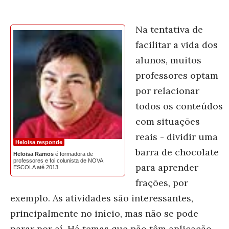
Na tentativa de
facilitar a vida dos
alunos, muitos
professores optam
por relacionar
todos os conteúdos
com situações
reais - dividir uma
Heloisa responde
barra de chocolate
Heloisa Ramos
é formadora de
professores e foi colunista de NOVA
para aprender
ESCOLA até 2013.
frações, por
exemplo. As atividades são interessantes,
principalmente no início, mas não se pode
parar por aí. Há temas que não têm aplicação