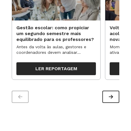
Gestão escolar: como propiciar
Volta às
um segundo semestre mais
acolhime
equilibrado para os professores?
novas ap
Antes da volta às aulas, gestores e
Momentos 
coordenadores devem analisar
ativa pode
resultados, definir prioridades e
para reorg
organizar ações para orientar o
propostas
LER REPORTAGEM
trabalho pedagógico ao longo do
período