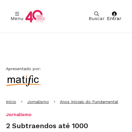
Menu
Buscar
Entrar
Ir para Cabeçalho
Ir para Menu
Ir para conteúdo principal
Ir para Rodapé
Apresentado por:
Início
Jornalismo
Anos Iniciais do Fundamental
Jornalismo
2 Subtraendos até 1000