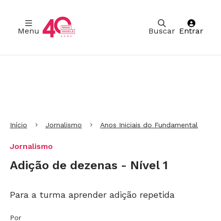
Menu
Buscar
Entrar
Ir para Cabeçalho
Ir para Menu
Ir para conteúdo principal
Ir para Rodapé
Início
Jornalismo
Anos Iniciais do Fundamental
Jornalismo
Adição de dezenas - Nível 1
Para a turma aprender adição repetida
Por