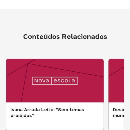
Conteúdos Relacionados
Ivana Arruda Leite: "Sem temas
Desafie
proibidos"
mundo