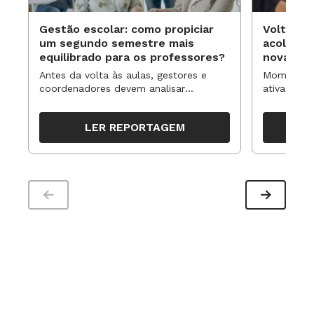
Gestão escolar: como propiciar
Volta às
um segundo semestre mais
acolhime
equilibrado para os professores?
novas ap
Antes da volta às aulas, gestores e
Momentos 
coordenadores devem analisar
ativa pode
resultados, definir prioridades e
para reorg
organizar ações para orientar o
propostas
LER REPORTAGEM
trabalho pedagógico ao longo do
período