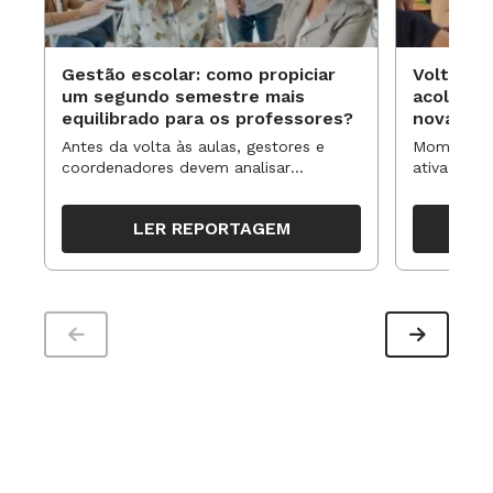
Gestão escolar: como propiciar
Volta às
um segundo semestre mais
acolhime
equilibrado para os professores?
novas ap
Antes da volta às aulas, gestores e
Momentos 
coordenadores devem analisar
ativa pode
resultados, definir prioridades e
para reorg
organizar ações para orientar o
propostas
LER REPORTAGEM
trabalho pedagógico ao longo do
período