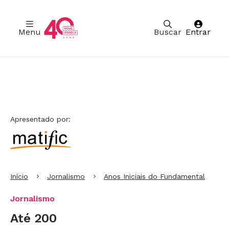
Menu
Buscar
Entrar
Ir para Cabeçalho
Ir para Menu
Ir para conteúdo principal
Ir para Rodapé
Apresentado por:
Início
Jornalismo
Anos Iniciais do Fundamental
Jornalismo
Até 200