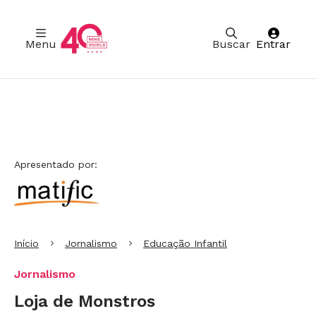
Menu
Buscar
Entrar
Ir para Cabeçalho
Ir para Menu
Ir para conteúdo principal
Ir para Rodapé
Apresentado por:
Início
Jornalismo
Educação Infantil
Jornalismo
Loja de Monstros