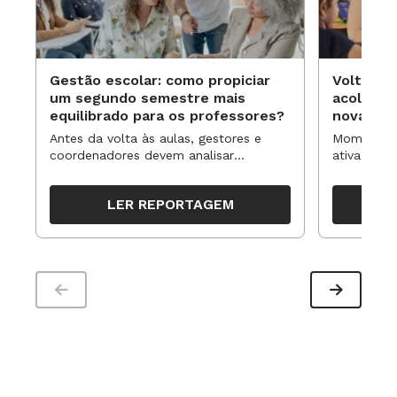
Gestão escolar: como propiciar
Volta às
um segundo semestre mais
acolhime
equilibrado para os professores?
novas ap
Antes da volta às aulas, gestores e
Momentos 
coordenadores devem analisar
ativa pode
resultados, definir prioridades e
para reorg
organizar ações para orientar o
propostas
LER REPORTAGEM
trabalho pedagógico ao longo do
período