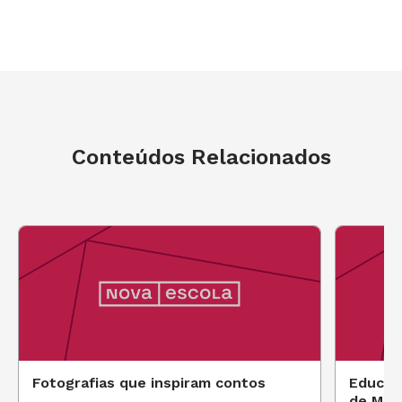
Conteúdos Relacionados
Fotografias que inspiram contos
Educaçã
de Mat