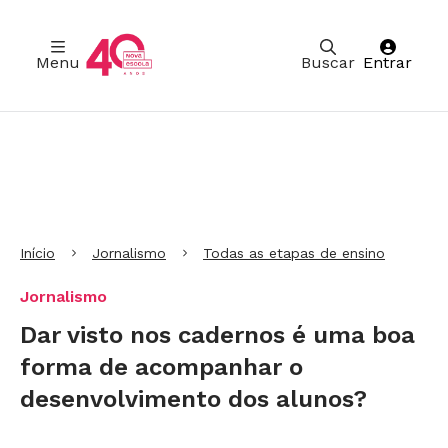
Menu
Buscar
Entrar
Ir para Cabeçalho
Ir para Menu
Ir para conteúdo principal
Ir para Rodapé
Início
Jornalismo
Todas as etapas de ensino
Jornalismo
Dar visto nos cadernos é uma boa
forma de acompanhar o
desenvolvimento dos alunos?