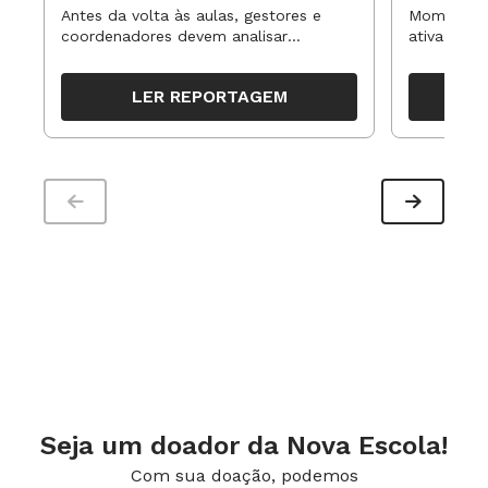
Antes da volta às aulas, gestores e
Momentos 
coordenadores devem analisar
ativa pode
resultados, definir prioridades e
para reorg
organizar ações para orientar o
propostas
LER REPORTAGEM
trabalho pedagógico ao longo do
período
Seja um doador da Nova Escola!
Com sua doação, podemos