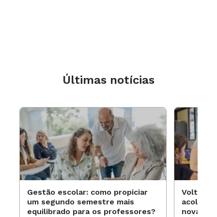
Últimas notícias
Gestão escolar: como propiciar
Volta às
um segundo semestre mais
acolhime
equilibrado para os professores?
novas ap